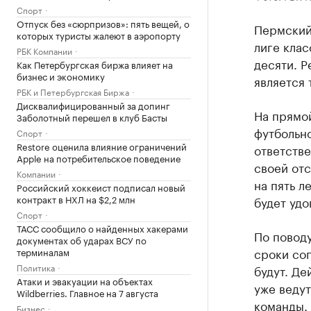
Спорт
Отпуск без «сюрпризов»: пять вещей, о
Пермский
которых туристы жалеют в аэропорту
лиге клас
РБК Компании
десяти. Р
Как Петербургская биржа влияет на
бизнес и экономику
является 
РБК и Петербургская Биржа
Дисквалифицированный за допинг
На прямо
Заболотный перешел в клуб Басты
футбольно
Спорт
Restore оценила влияние ограничений
ответстве
Apple на потребительское поведение
своей отс
Компании
на пять л
Российский хоккеист подписал новый
контракт в НХЛ на $2,2 млн
будет удо
Спорт
ТАСС сообщило о найденных хакерами
По поводу
документах об ударах ВСУ по
сроки со
терминалам
Политика
будут. Де
Атаки и эвакуации на объектах
уже веду
Wildberries. Главное на 7 августа
команды.
Бизнес