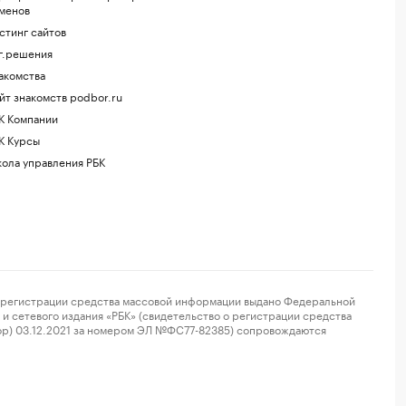
менов
стинг сайтов
г.решения
акомства
йт знакомств podbor.ru
К Компании
К Курсы
ола управления РБК
регистрации средства массовой информации выдано Федеральной
и сетевого издания «РБК» (свидетельство о регистрации средства
ор) 03.12.2021 за номером ЭЛ №ФС77-82385) сопровождаются