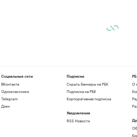
Социальные сети
Подписки
РБ
ВКонтакте
Скрыть баннеры на РБК
О 
Одноклассники
Подписка на РБК
Ко
Telegram
Корпоративная подписка
Ре
Дзен
Ра
Уведомления
RSS Новости
Др
Об
Ко