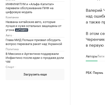
ИНФИНИТУМ и «Альфа-Капитал»
перевели обслуживание ПИФ на
Валерий Ч
цифровую модель
над ошибк
Компании
а также п
Названы китайские авто, которые
лучше и хуже остальных защищены от
угона
РАДИО
В этом с
Авто
Черенчик
Глава МИД Польши призвал обсудить
вопрос перехвата ракет над Украиной
в первую 
Политика
В Мексике и Аргентине поддержали
Авторы
Теги
Инфантино после идеи о продаже доли
ЧМ
Спорт
РБК Пермь
Загрузить еще