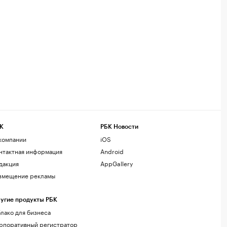
К
РБК Новости
компании
iOS
нтактная информация
Android
дакция
AppGallery
змещение рекламы
угие продукты РБК
лако для бизнеса
рпоративный регистратор