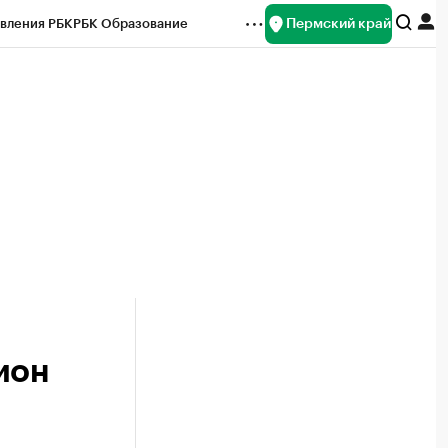
Пермский край
вления РБК
РБК Образование
редитные рейтинги
Франшизы
Газета
ок наличной валюты
ион