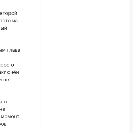
 второй
есто из
рый
ым глава
прос о
заключён
и не
что
не
й момент
ров