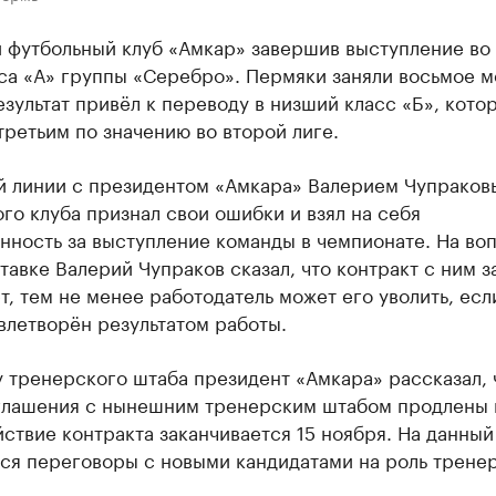
 футбольный клуб «Амкар» завершив выступление во
са «А» группы «Серебро». Пермяки заняли восьмое м
езультат привёл к переводу в низший класс «Б», кото
третьим по значению во второй лиге.
й линии с президентом «Амкара» Валерием Чупраков
го клуба признал свои ошибки и взял на себя
нность за выступление команды в чемпионате. На во
тавке Валерий Чупраков сказал, что контракт с ним 
ет, тем не менее работодатель может его уволить, есл
влетворён результатом работы.
 тренерского штаба президент «Амкара» рассказал, 
глашения с нынешним тренерским штабом продлены 
йствие контракта заканчивается 15 ноября. На данны
тся переговоры с новыми кандидатами на роль трене