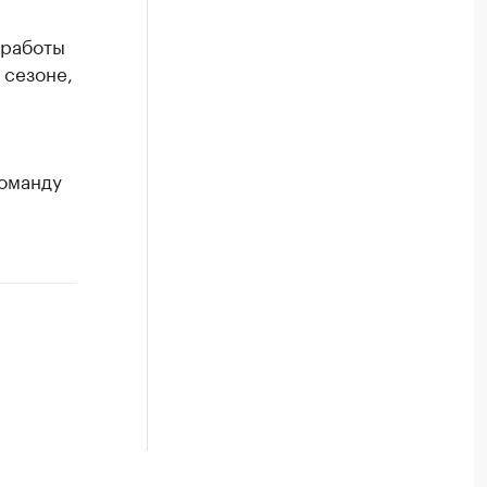
 работы
 сезоне,
команду