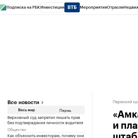
Подписка на РБК
Инвестиции
Мероприятия
Отрасли
Недви
РБК Курсы
РБК Life
Тренды
Визионеры
Национальные проекты
Горо
Спецпроекты СПб
Конференции СПб
Спецпроекты
Проверка конт
Пермский кр
Все новости
Пермь
Весь мир
«Амк
Верховный суд запретил лишать прав
без подтверждения личности водителя
и пл
Общество
Как объяснить инвесторам, почему они
штаб