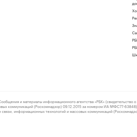
до
Хо
Ре
Зн
Са
РБ
РБ
Шк
ения и материалы информационного агентства «РБК» (свидетельство о 
овых коммуникаций (Роскомнадзор) 09.12.2015 за номером ИА №ФС77-63848) 
 связи, информационных технологий и массовых коммуникаций (Роскомнадз