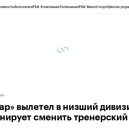
жимость
Autonews
РБК Компании
Телеканал
РБК Вино
Спорт
Школа упра
д
Стиль
Крипто
РБК Бизнес-среда
Дискуссионный клуб
Исследования
К
рагентов
Политика
Экономика
Бизнес
Технологии и медиа
Финансы
Рын
ай
ар» вылетел в низший дивиз
анирует сменить тренерский