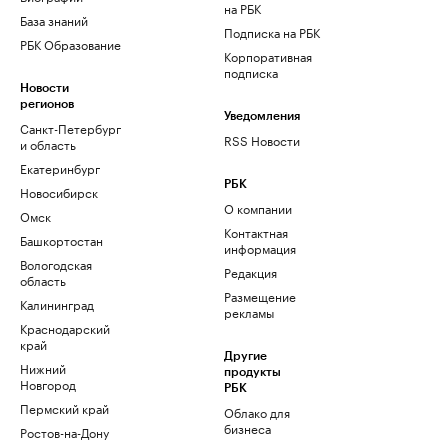
на РБК
База знаний
Подписка на РБК
РБК Образование
Корпоративная
подписка
Новости
регионов
Уведомления
Санкт-Петербург
RSS Новости
и область
Екатеринбург
РБК
Новосибирск
О компании
Омск
Контактная
Башкортостан
информация
Вологодская
Редакция
область
Размещение
Калининград
рекламы
Краснодарский
край
Другие
Нижний
продукты
Новгород
РБК
Пермский край
Облако для
бизнеса
Ростов-на-Дону