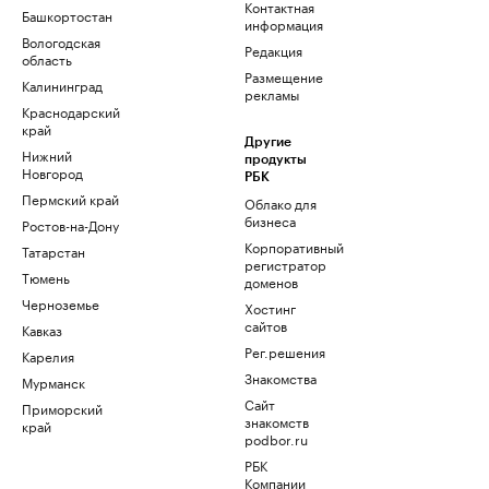
Контактная
Башкортостан
информация
Вологодская
Редакция
область
Размещение
Калининград
рекламы
Краснодарский
край
Другие
Нижний
продукты
Новгород
РБК
Пермский край
Облако для
бизнеса
Ростов-на-Дону
Корпоративный
Татарстан
регистратор
Тюмень
доменов
Черноземье
Хостинг
сайтов
Кавказ
Рег.решения
Карелия
Знакомства
Мурманск
Сайт
Приморский
знакомств
край
podbor.ru
РБК
Компании