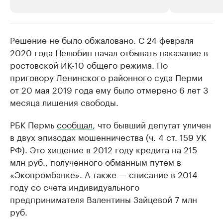
Решение не было обжаловано. С 24 февраля
РБК Компании
РБК Компании
2020 года Нелюбин начал отбывать наказание в
Крупные организации в
Крупнейшие
ростовской ИК-10 общего режима. По
нефтегазовой промышленности
недвижимос
приговору Ленинского районного суда Перми
Найдите и проверьте данные в каталоге
Посмотрите данные
от 20 мая 2019 года ему было отмерено 6 лет 3
месяца лишения свободы.
РБК Пермь
сообщал
, что бывший депутат уличен
в двух эпизодах мошенничества (ч. 4 ст. 159 УК
РФ). Это хищение в 2012 году кредита на 215
млн руб., полученного обманным путем в
«Экопромбанке». А также — списание в 2014
году со счета индивидуального
предпринимателя Валентины Зайцевой 7 млн
руб.