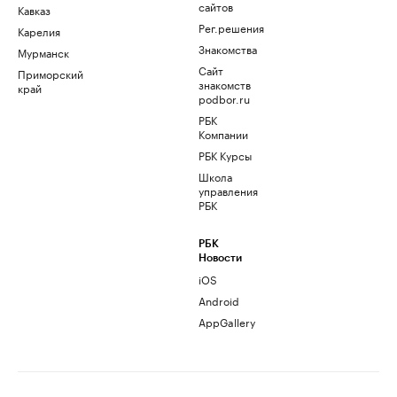
сайтов
Кавказ
Рег.решения
Карелия
Знакомства
Мурманск
Сайт
Приморский
знакомств
край
podbor.ru
РБК
Компании
РБК Курсы
Школа
управления
РБК
РБК
Новости
iOS
Android
AppGallery