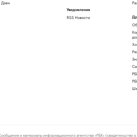
Дзен
Ра
Уведомления
RSS Новости
Др
Об
Ко
до
Хо
Ре
Зн
Са
РБ
РБ
Шк
ения и материалы информационного агентства «РБК» (свидетельство о 