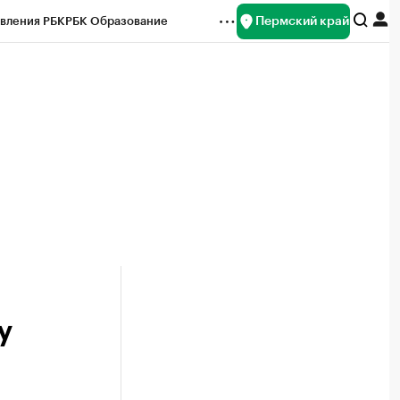
Пермский край
вления РБК
РБК Образование
редитные рейтинги
Франшизы
Газета
ок наличной валюты
у