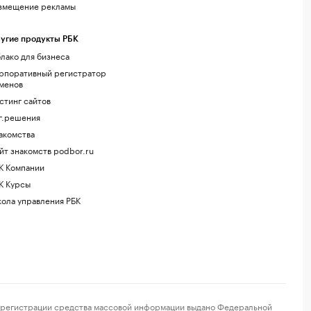
змещение рекламы
угие продукты РБК
лако для бизнеса
рпоративный регистратор
менов
стинг сайтов
г.решения
акомства
йт знакомств podbor.ru
К Компании
К Курсы
ола управления РБК
регистрации средства массовой информации выдано Федеральной