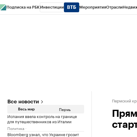
Подписка на РБК
Инвестиции
Мероприятия
Отрасли
Недви
РБК Курсы
РБК Life
Тренды
Визионеры
Национальные проекты
Горо
Спецпроекты СПб
Конференции СПб
Спецпроекты
Проверка конт
Пермский кр
Все новости
Пермь
Весь мир
Прям
Испания ввела контроль на границе
для путешественников из Италии
стар
Политика
Bloomberg узнал, что Украине грозит