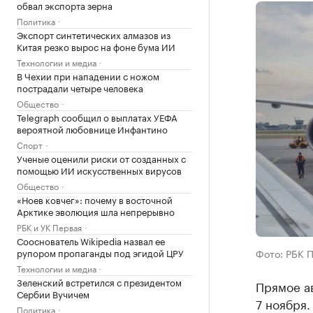
обвал экспорта зерна
Политика
Экспорт синтетических алмазов из
Китая резко вырос на фоне бума ИИ
Технологии и медиа
В Чехии при нападении с ножом
пострадали четыре человека
Общество
Telegraph сообщил о выплатах УЕФА
вероятной любовнице Инфантино
Спорт
Ученые оценили риски от созданных с
помощью ИИ искусственных вирусов
Общество
«Ноев ковчег»: почему в восточной
Арктике эволюция шла непрерывно
РБК и УК Первая
Сооснователь Wikipedia назвал ее
Фото: РБК 
рупором пропаганды под эгидой ЦРУ
Технологии и медиа
Зеленский встретился с президентом
Прямое а
Сербии Вучичем
7 ноября
Политика