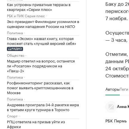
Баку до 2
Как устроены приватные террасы в
квартирах «Серии плюс»
пермског
РБК и ПИК Серия плюс
7 ноября.
Экс-президент Финляндии усомнился в
сценарии нападения России на НАТО
Осуществл
Политика
Глава «Эксмо» назвал книгу, которая
— 3 часа,
поможет стать «лучшей версией себя»
РАДИО
Отметим,
Общество
данным РБ
Мадьяр ответил на вопрос, останется
ли «Росатом» подрядчиком на
24 октябр
«Пакш-2»
Стоимость
Политика
Росфинмониторинг рассказал, как
помог выявить криптомошенников в
Авторы
Теги
Москве
Политика
Андреева проиграла 34-й ракетке мира
Анна 
в третьем круге турнира в Торонто
Спорт
РБК Пермь
РПЦ ответила на призыв уйти из
Африки