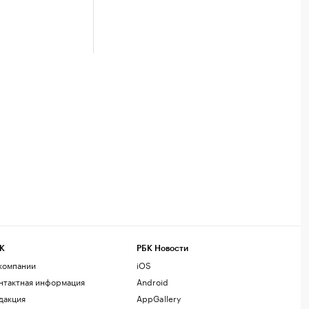
К
РБК Новости
компании
iOS
нтактная информация
Android
дакция
AppGallery