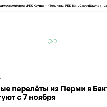
жимость
Autonews
РБК Компании
Телеканал
РБК Вино
Спорт
Школа упра
д
Стиль
Крипто
РБК Бизнес-среда
Дискуссионный клуб
Исследования
К
рагентов
Политика
Экономика
Бизнес
Технологии и медиа
Финансы
Рын
ай
ые перелёты из Перми в Бак
туют с 7 ноября