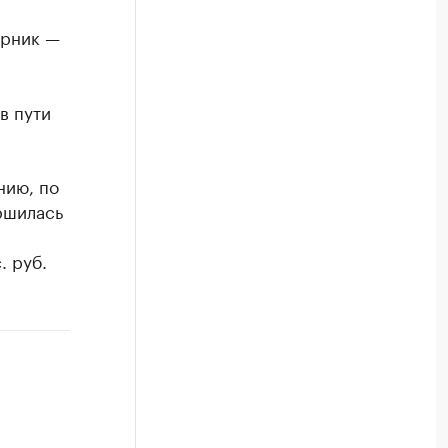
орник —
в пути
нию, по
ршилась
. руб.