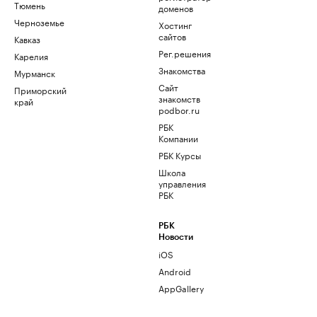
Тюмень
доменов
Черноземье
Хостинг
сайтов
Кавказ
Рег.решения
Карелия
Знакомства
Мурманск
Сайт
Приморский
знакомств
край
podbor.ru
РБК
Компании
РБК Курсы
Школа
управления
РБК
РБК
Новости
iOS
Android
AppGallery