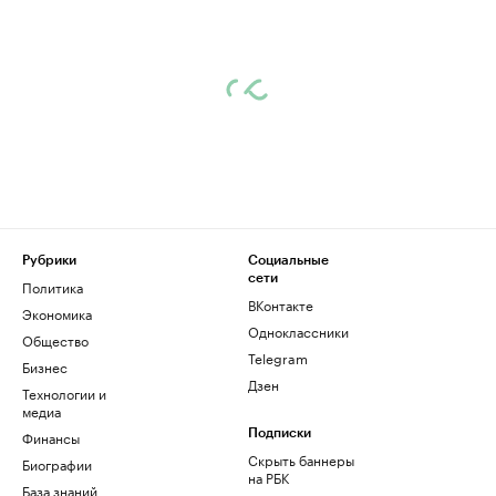
Рубрики
Социальные
сети
Политика
ВКонтакте
Экономика
Одноклассники
Общество
Telegram
Бизнес
Дзен
Технологии и
медиа
Финансы
Подписки
Скрыть баннеры
Биографии
на РБК
База знаний