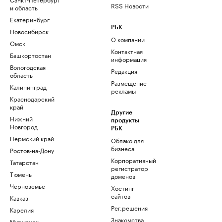
RSS Новости
и область
Екатеринбург
РБК
Новосибирск
О компании
Омск
Контактная
Башкортостан
информация
Вологодская
Редакция
область
Размещение
Калининград
рекламы
Краснодарский
край
Другие
Нижний
продукты
Новгород
РБК
Пермский край
Облако для
бизнеса
Ростов-на-Дону
Корпоративный
Татарстан
регистратор
Тюмень
доменов
Черноземье
Хостинг
сайтов
Кавказ
Рег.решения
Карелия
Знакомства
Мурманск