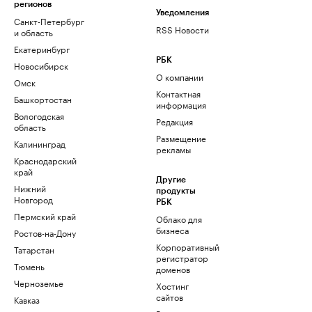
регионов
Уведомления
Санкт-Петербург
RSS Новости
и область
Екатеринбург
РБК
Новосибирск
О компании
Омск
Контактная
Башкортостан
информация
Вологодская
Редакция
область
Размещение
Калининград
рекламы
Краснодарский
край
Другие
Нижний
продукты
Новгород
РБК
Пермский край
Облако для
бизнеса
Ростов-на-Дону
Корпоративный
Татарстан
регистратор
Тюмень
доменов
Черноземье
Хостинг
сайтов
Кавказ