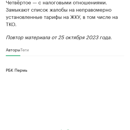
Четвёртое — с налоговыми отношениями.
Замыкают список жалобы на неправомерно
Крупнейшие производители и
Страховые к
установленные тарифы на ЖКУ, в том числе на
продавцы медийной продукции
присутствую
ТКО.
Ознакомьтесь с информацией в каталоге
Посмотрите в ката
Повтор материала от 25 октября 2023 года.
Авторы
Теги
РБК Пермь