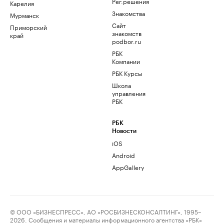
Рег.решения
Карелия
Знакомства
Мурманск
Сайт
Приморский
знакомств
край
podbor.ru
РБК
Компании
РБК Курсы
Школа
управления
РБК
РБК
Новости
iOS
Android
AppGallery
© ООО «БИЗНЕСПРЕСС», АО «РОСБИЗНЕСКОНСАЛТИНГ», 1995–
2026. Сообщения и материалы информационного агентства «РБК»