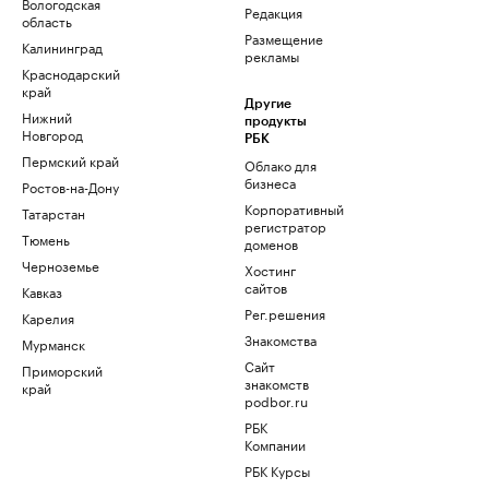
Вологодская
Редакция
область
Размещение
Калининград
рекламы
Краснодарский
край
Другие
Нижний
продукты
Новгород
РБК
Пермский край
Облако для
бизнеса
Ростов-на-Дону
Корпоративный
Татарстан
регистратор
Тюмень
доменов
Черноземье
Хостинг
сайтов
Кавказ
Рег.решения
Карелия
Знакомства
Мурманск
Сайт
Приморский
знакомств
край
podbor.ru
РБК
Компании
РБК Курсы