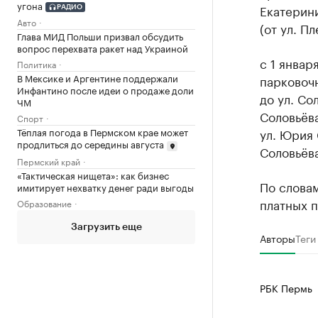
угона
Екатерини
РАДИО
Авто
(от ул. П
Глава МИД Польши призвал обсудить
вопрос перехвата ракет над Украиной
с 1 январ
Политика
В Мексике и Аргентине поддержали
парковочн
Инфантино после идеи о продаже доли
до ул. Со
ЧМ
Соловьёва
Спорт
ул. Юрия 
Тёплая погода в Пермском крае может
продлиться до середины августа
Соловьёва
Пермский край
«Тактическая нищета»: как бизнес
По слова
имитирует нехватку денег ради выгоды
платных п
Образование
Загрузить еще
Авторы
Теги
РБК Пермь