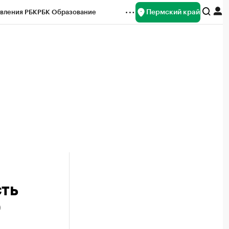
Пермский край
вления РБК
РБК Образование
редитные рейтинги
Франшизы
Газета
ок наличной валюты
сть
0