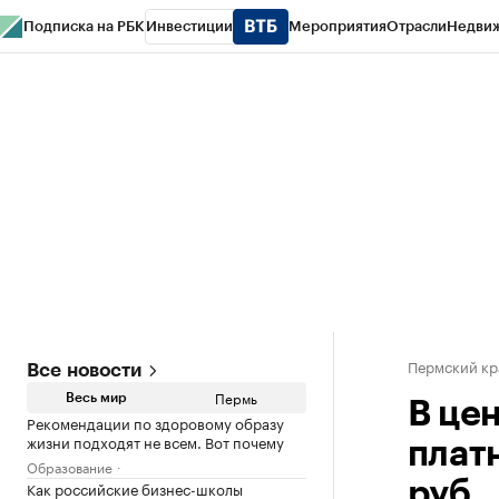
Подписка на РБК
Инвестиции
Мероприятия
Отрасли
Недви
РБК Курсы
РБК Life
Тренды
Визионеры
Национальные проекты
Горо
Спецпроекты СПб
Конференции СПб
Спецпроекты
Проверка конт
Пермский кр
Все новости
Пермь
Весь мир
В це
Рекомендации по здоровому образу
жизни подходят не всем. Вот почему
плат
Образование
Как российские бизнес-школы
руб.