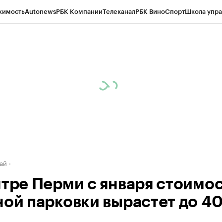
жимость
Autonews
РБК Компании
Телеканал
РБК Вино
Спорт
Школа упра
д
Стиль
Крипто
РБК Бизнес-среда
Дискуссионный клуб
Исследования
К
рагентов
Политика
Экономика
Бизнес
Технологии и медиа
Финансы
Рын
ай
нтре Перми с января стоимо
ной парковки вырастет до 4