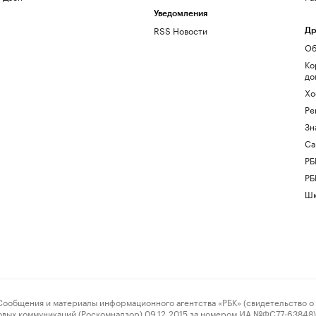
Уведомления
RSS Новости
Др
Об
Ко
до
Хо
Ре
Зн
Са
РБ
РБ
Шк
ения и материалы информационного агентства «РБК» (свидетельство о 
овых коммуникаций (Роскомнадзор) 09.12.2015 за номером ИА №ФС77-63848) 