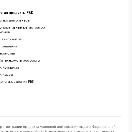
угие продукты РБК
лако для бизнеса
рпоративный регистратор
менов
стинг сайтов
г.решения
акомства
йт знакомств podbor.ru
К Компании
К Курсы
ола управления РБК
регистрации средства массовой информации выдано Федеральной
и сетевого издания «РБК» (свидетельство о регистрации средства