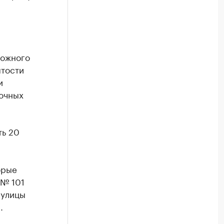
рожного
ятости
и
очных
ть 20
орые
 № 101
 улицы
.