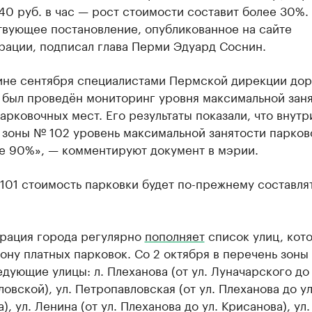
40 руб. в час — рост стоимости составит более 30%.
твующее постановление, опубликованное на сайте
рации, подписал глава Перми Эдуард Соснин.
ине сентября специалистами Пермской дирекции до
 был проведён мониторинг уровня максимальной зан
арковочных мест. Его результаты показали, что внутр
 зоны № 102 уровень максимальной занятости парков
е 90%», — комментируют документ в мэрии.
101 стоимость парковки будет по-прежнему составля
рация города регулярно
пополняет
список улиц, кот
зону платных парковок. Со 2 октября в перечень зоны
дующие улицы: л. Плеханова (от ул. Луначарского до
овской), ул. Петропавловская (от ул. Плеханова до ул
), ул. Ленина (от ул. Плеханова до ул. Крисанова), ул.