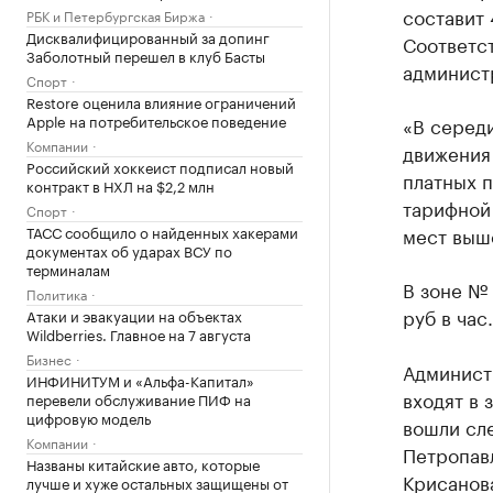
составит 
РБК и Петербургская Биржа
Дисквалифицированный за допинг
Соответс
Заболотный перешел в клуб Басты
админист
Спорт
Restore оценила влияние ограничений
Apple на потребительское поведение
«В серед
Компании
движения
Российский хоккеист подписал новый
платных п
контракт в НХЛ на $2,2 млн
тарифной
Спорт
ТАСС сообщило о найденных хакерами
мест выш
документах об ударах ВСУ по
терминалам
В зоне № 
Политика
руб в час.
Атаки и эвакуации на объектах
Wildberries. Главное на 7 августа
Бизнес
Админист
ИНФИНИТУМ и «Альфа-Капитал»
входят в 
перевели обслуживание ПИФ на
цифровую модель
вошли сле
Компании
Петропавл
Названы китайские авто, которые
Крисанова
лучше и хуже остальных защищены от