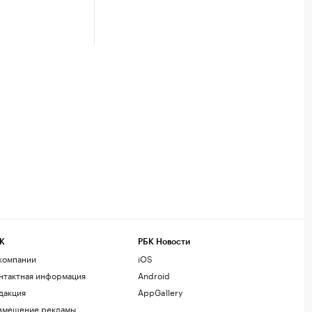
К
РБК Новости
компании
iOS
нтактная информация
Android
дакция
AppGallery
змещение рекламы