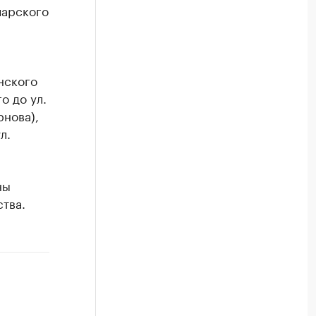
чарского
инского
о до ул.
рнова),
л.
ны
тва.