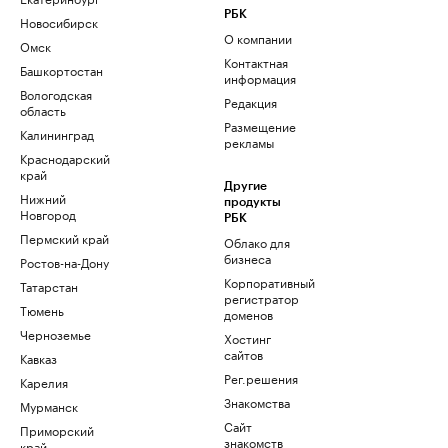
РБК
Новосибирск
О компании
Омск
Контактная
Башкортостан
информация
Вологодская
Редакция
область
Размещение
Калининград
рекламы
Краснодарский
край
Другие
Нижний
продукты
Новгород
РБК
Пермский край
Облако для
бизнеса
Ростов-на-Дону
Корпоративный
Татарстан
регистратор
Тюмень
доменов
Черноземье
Хостинг
сайтов
Кавказ
Рег.решения
Карелия
Знакомства
Мурманск
Сайт
Приморский
знакомств
край