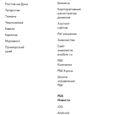
бизнеса
Ростов-на-Дону
Корпоративный
Татарстан
регистратор
Тюмень
доменов
Черноземье
Хостинг
сайтов
Кавказ
Рег.решения
Карелия
Знакомства
Мурманск
Сайт
Приморский
знакомств
край
podbor.ru
РБК
Компании
РБК Курсы
Школа
управления
РБК
РБК
Новости
iOS
Android