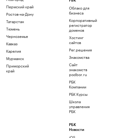
РБК
Пермский край
Облако для
бизнеса
Ростов-на-Дону
Корпоративный
Татарстан
регистратор
Тюмень
доменов
Черноземье
Хостинг
сайтов
Кавказ
Рег.решения
Карелия
Знакомства
Мурманск
Сайт
Приморский
знакомств
край
podbor.ru
РБК
Компании
РБК Курсы
Школа
управления
РБК
РБК
Новости
iOS