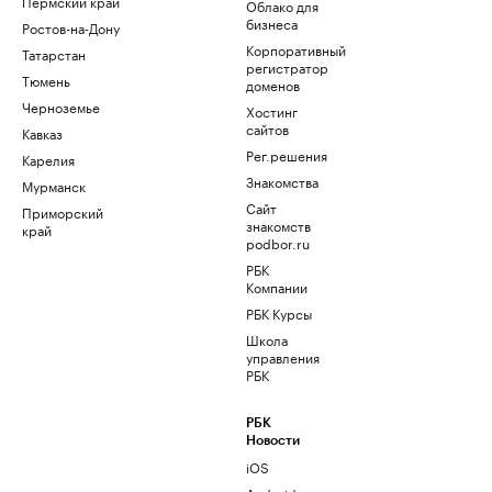
Пермский край
Облако для
бизнеса
Ростов-на-Дону
Корпоративный
Татарстан
регистратор
Тюмень
доменов
Черноземье
Хостинг
сайтов
Кавказ
Рег.решения
Карелия
Знакомства
Мурманск
Сайт
Приморский
знакомств
край
podbor.ru
РБК
Компании
РБК Курсы
Школа
управления
РБК
РБК
Новости
iOS