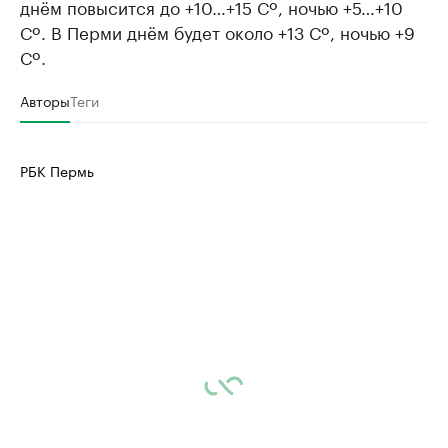
днём повысится до +10…+15 Сº, ночью +5…+10
Сº. В Перми днём будет около +13 Сº, ночью +9
Сº.
Авторы
Теги
РБК Пермь