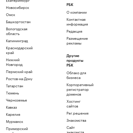
РБК
Новосибирск
О компании
Омск
Контактная
Башкортостан
информация
Вологодская
Редакция
область
Размещение
Калининград
рекламы
Краснодарский
край
Другие
Нижний
продукты
Новгород
РБК
Пермский край
Облако для
бизнеса
Ростов-на-Дону
Корпоративный
Татарстан
регистратор
Тюмень
доменов
Черноземье
Хостинг
сайтов
Кавказ
Рег.решения
Карелия
Знакомства
Мурманск
Сайт
Приморский
знакомств
край