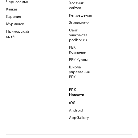
Черноземье
Хостинг
сайтов
Кавказ
Рег.решения
Карелия
Знакомства
Мурманск
Сайт
Приморский
знакомств
край
podbor.ru
РБК
Компании
РБК Курсы
Школа
управления
РБК
РБК
Новости
iOS
Android
AppGallery