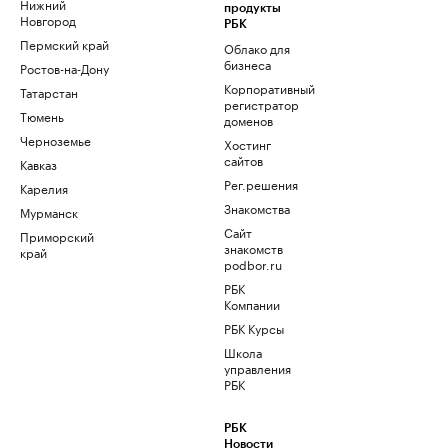
Нижний
продукты
Новгород
РБК
Пермский край
Облако для
бизнеса
Ростов-на-Дону
Корпоративный
Татарстан
регистратор
Тюмень
доменов
Черноземье
Хостинг
сайтов
Кавказ
Рег.решения
Карелия
Знакомства
Мурманск
Сайт
Приморский
знакомств
край
podbor.ru
РБК
Компании
РБК Курсы
Школа
управления
РБК
РБК
Новости