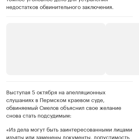
недостатков обвинительного заключения.
Выступая 5 октября на апелляционных
РБК Компании
РБК Компании
слушаниях в Пермском краевом суде,
Крупные организации в
Крупнейшие
обвиняемый Смелов объяснил свое желание
нефтегазовой промышленности
недвижимос
снова стать подсудимым:
Найдите и проверьте данные в каталоге
Посмотрите данные
«Из дела могут быть заинтересованными лицами
изъяты или заменены документы, допустимость