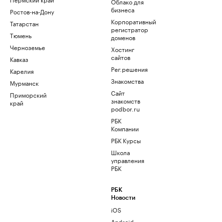
Облако для
бизнеса
Ростов-на-Дону
Корпоративный
Татарстан
регистратор
Тюмень
доменов
Черноземье
Хостинг
сайтов
Кавказ
Рег.решения
Карелия
Знакомства
Мурманск
Сайт
Приморский
знакомств
край
podbor.ru
РБК
Компании
РБК Курсы
Школа
управления
РБК
РБК
Новости
iOS
Android