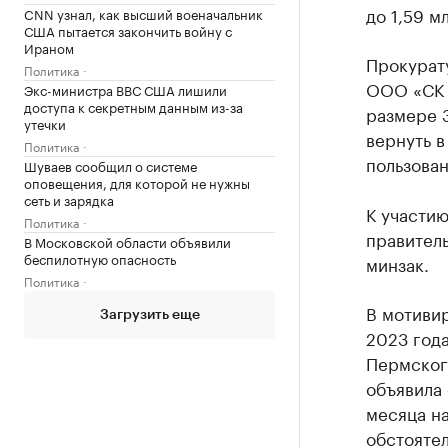
до 1,59 м
CNN узнал, как высший военачальник
США пытается закончить войну с
Ираном
Прокурату
Политика
ООО «СК 
Экс-министра ВВС США лишили
доступа к секретным данным из-за
размере 
утечки
вернуть в
Политика
пользован
Шуваев сообщил о системе
оповещения, для которой не нужны
сеть и зарядка
К участию
Политика
правител
В Московской области объявили
беспилотную опасность
минзак.
Политика
В мотиви
Загрузить еще
2023 года
Пермского
объявила 
месяца на
обстоятел