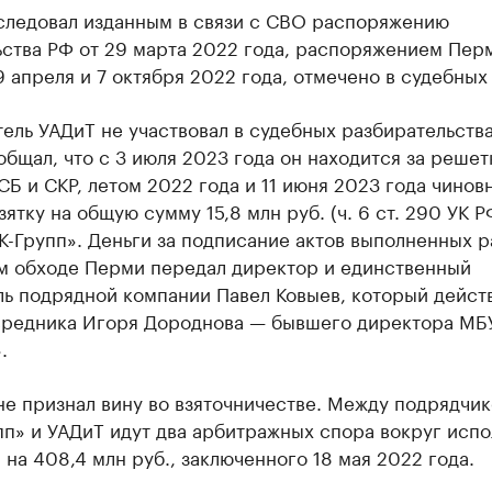
ии
 следовал изданным в связи с СВО распоряжению
шие производители и продавцы медийной п
ьства РФ от 29 марта 2022 года, распоряжением Пер
9 апреля и 7 октября 2022 года, отмечено в судебных 
 с информацией в каталоге
ель УАДиТ не участвовал в судебных разбирательства
бщал, что с 3 июля 2023 года он находится за решет
Б и СКР, летом 2022 года и 11 июня 2023 года чинов
зятку на общую сумму 15,8 млн руб. (ч. 6 ст. 290 УК Р
-Групп». Деньги за подписание актов выполненных р
м обходе Перми передал директор и единственный
ль подрядной компании Павел Ковыев, который дейст
средника Игоря Дороднова — бывшего директора МБ
.
 не признал вину во взяточничестве. Между подрядч
пп» и УАДиТ идут два арбитражных спора вокруг исп
 на 408,4 млн руб., заключенного 18 мая 2022 года.