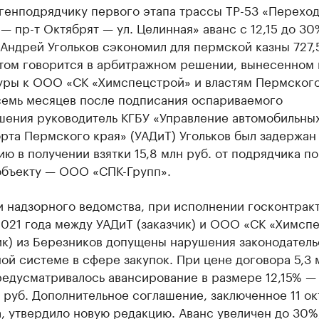
генподрядчику первого этапа трассы ТР-53 «Переход
— пр-т Октябрят — ул. Целинная» аванс с 12,15 до 30
Андрей Угольков сэкономил для пермской казны 727,
этом говорится в арбитражном решении, вынесенном 
уры к ООО «СК «Химспецстрой» и властям Пермского
семь месяцев после подписания оспариваемого
шения руководитель КГБУ «Управление автомобильны
рта Пермского края» (УАДиТ) Угольков был задержан
ю в получении взятки 15,8 млн руб. от подрядчика по
объекту — ООО «СПК-Групп».
 надзорного ведомства, при исполнении госконтракта
2021 года между УАДиТ (заказчик) и ООО «СК «Химсп
ик) из Березников допущены нарушения законодатель
ой системе в сфере закупок. При цене договора 5,3 
редусматривалось авансирование в размере 12,15% —
 руб. Дополнительное соглашение, заключенное 11 ок
, утвердило новую редакцию. Аванс увеличен до 30%,