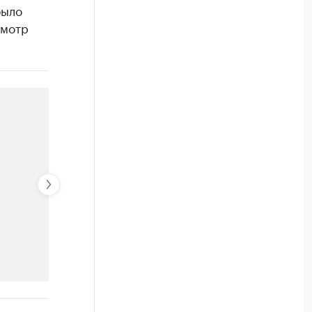
было
смотр