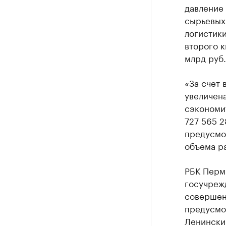
давление 
сырьевых
логистики
второго к
млрд руб.
«За счет 
увеличена
сэкономи
727 565 2
предусмо
объема ра
РБК Перм
госучреж
совершен
предусмот
Ленински