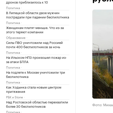
дронов приблизилось к 10
Политика
В Липецкой области двое мужчин
пострадали при падении беспилотника
Политика
Женщинам платят меньше. Что из-за
этого теряют компании
Образование
Силы ПВО уничтожили над Россией
почти 400 беспилотников за ночь
Политика
На Ильском НПЗ произошел пожар из-
за атаки БПЛА
Политика
На подлете к Москве уничтожили три
беспилотника
Политика
Как Ходынка стала новым центром
притяжения
РБК и Stone
Над Ростовской областью перехватили
Фото: Миха
более 30 беспилотников
Политика