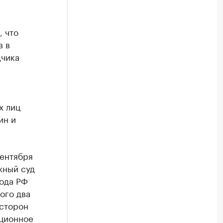
, что
в в
дчика
х лиц
ин и
сентября
жный суд
года РФ
ого два
 сторон
кционное