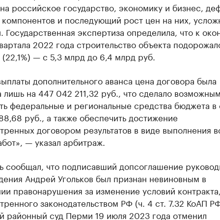
на российское государство, экономику и бизнес, де
 компонентов и последующий рост цен на них, услож
. Государственная экспертиза определила, что к око
вартала 2022 года строительство объекта подорожало 
 (22,1%) — с 5,3 млрд до 6,4 млрд руб.
выплаты дополнительного аванса цена договора была
 лишь на 447 042 211,32 руб., что сделало возможны
ть федеральные и региональные средства бюджета в
88,68 руб., а также обеспечить достижение
тренных договором результатов в виде выполнения в
бот», — указал арбитраж.
ь сообщал, что подписавший допсоглашение руковод
дения Андрей Угольков был признан невиновным в
ии правонарушения за изменение условий контракта,
ренного законодательством РФ (ч. 4 ст. 7.32 КоАП РФ
й районный суд Перми 19 июля 2023 года отменил