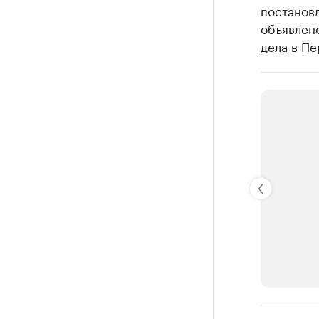
постанов
объявлен
дела в Пе