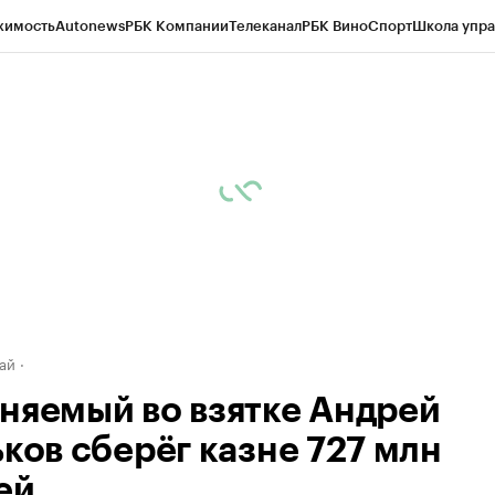
жимость
Autonews
РБК Компании
Телеканал
РБК Вино
Спорт
Школа упра
д
Стиль
Крипто
РБК Бизнес-среда
Дискуссионный клуб
Исследования
К
рагентов
Политика
Экономика
Бизнес
Технологии и медиа
Финансы
Рын
ай
няемый во взятке Андрей
ьков сберёг казне 727 млн
ей