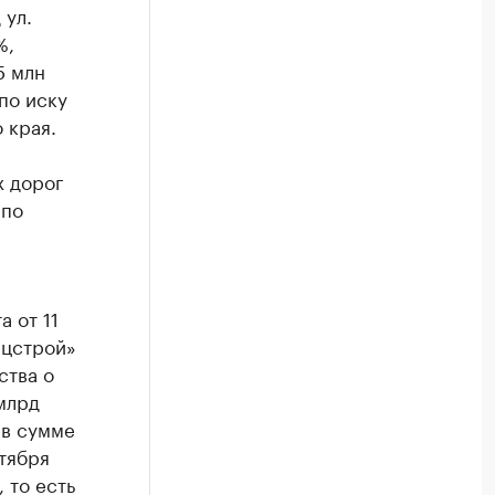
 ул.
%,
5 млн
по иску
 края.
х дорог
 по
 от 11
ецстрой»
ства о
млрд
 в сумме
тября
 то есть