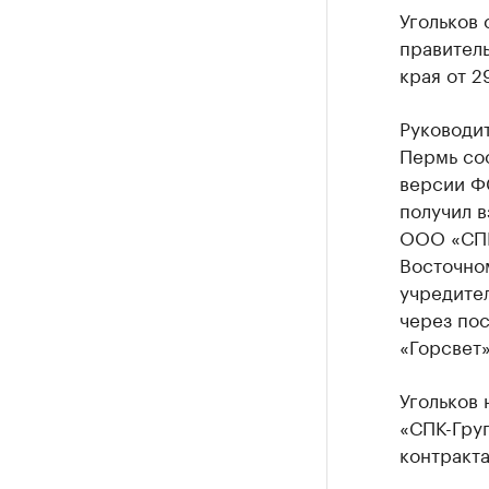
РБК Компан
Угольков
Крупней
правител
края от 2
Ознакомьтесь
Руководит
Пермь соо
версии ФС
получил в
ООО «СПК
Восточно
учредите
через по
«Горсвет»
Угольков
«СПК-Гру
контракта