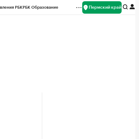
Пермский край
вления РБК
РБК Образование
редитные рейтинги
Франшизы
Газета
ок наличной валюты