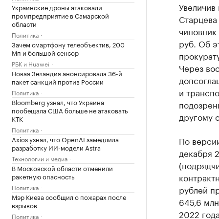
Увеличив 
Украинские дроны атаковали
промпредприятие в Самарской
Старцева 
области
чиновник 
Политика
руб. Об 
Зачем смартфону телеобъектив, 200
Мп и большой сенсор
прокурат
РБК и Huawei
Через во
Новая Зеландия анонсировала 36-й
допсогла
пакет санкций против России
и транспо
Политика
Bloomberg узнал, что Украина
подозрени
пообещала США больше не атаковать
другому 
КТК
Политика
Axios узнал, что OpenAI замедлила
По версии
разработку ИИ-модели Astra
декабря 
Технологии и медиа
(подрядч
В Московской области отменили
контрактн
ракетную опасность
Политика
рублей п
Мэр Киева сообщил о пожарах после
645,6 млн
взрывов
2022 года
Политика