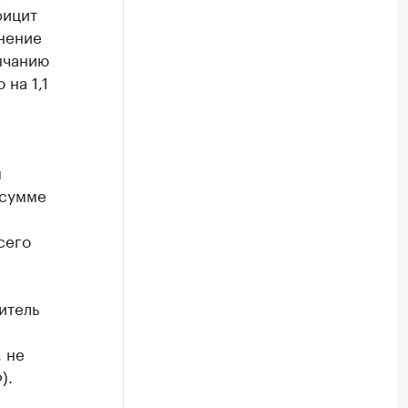
фицит
нение
нчанию
на 1,1
м
 сумме
сего
итель
 не
).