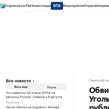
Подписка на РБК
Инвестиции
Мероприятия
Отрасли
Недви
РБК Курсы
РБК Life
Тренды
Визионеры
Национальные проекты
Горо
Спецпроекты СПб
Конференции СПб
Спецпроекты
Проверка конт
Пермский кр
Все новости
Пермь
Весь мир
Обви
Что известно об атаках БПЛА на
регионы России. Главное к 8 августа
Угол
Политика
Число сбитых на подлете к Москве
рубл