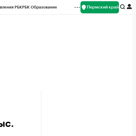
Пермский край
вления РБК
РБК Образование
редитные рейтинги
Франшизы
Газета
ок наличной валюты
ыс.