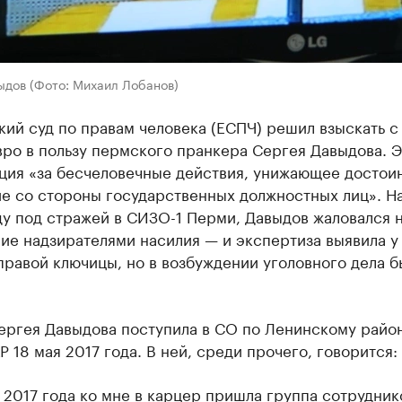
ыдов (Фото: Михаил Лобанов)
ий суд по правам человека (ЕСПЧ) решил взыскать с
вро в пользу пермского пранкера Сергея Давыдова. Э
ция «за бесчеловечные действия, унижающее достои
е со стороны государственных должностных лиц». Н
ду под стражей в СИЗО-1 Перми, Давыдов жаловался 
ие надзирателями насилия — и экспертиза выявила у
равой ключицы, но в возбуждении уголовного дела б
ергея Давыдова поступила в СО по Ленинскому райо
 18 мая 2017 года. В ней, среди прочего, говорится:
 2017 года ко мне в карцер пришла группа сотрудник