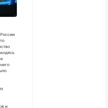
 России
то
нство
аходясь
на
 него
ыло
ну
ов и