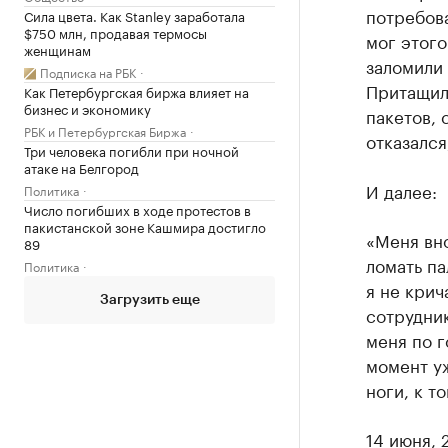
потребова
Сила цвета. Как Stanley заработала
$750 млн, продавая термосы
мог этого
женщинам
заломили 
Подписка на РБК
Притащили
Как Петербургская биржа влияет на
бизнес и экономику
пакетов, 
РБК и Петербургская Биржа
отказался
Три человека погибли при ночной
атаке на Белгород
И далее:
Политика
Число погибших в ходе протестов в
пакистанской зоне Кашмира достигло
«Меня вно
89
ломать па
Политика
я не крич
Загрузить еще
сотрудни
меня по г
момент уж
ноги, к т
14 июня, 