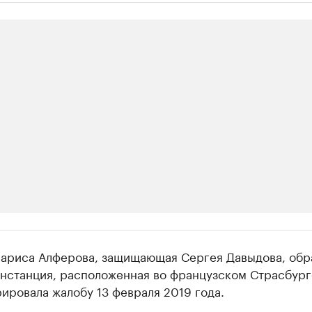
ии
Лариса Алферова, защищающая Сергея Давыдова, обр
шие производители и продавцы медийной п
Инстанция, расположенная во французском Страсбург
ировала жалобу 13 февраля 2019 года.
 с информацией в каталоге