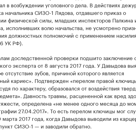
ал в возбуждении уголовного дела. В действиях дежу
а начальника СИЗО-1 Лядова, отдавшего приказ о
ии физической силы, младших инспекторов Палкина 
а, исполнивших волю начальства, не усмотрено приз
ия должностных полномочий с применением насилия 
86 УК РФ).
алам доследственной проверки подшито заключение 
ого эксперта от 8 августа 2017 года. У Давыдова вы
е отсутствие зубов, причиной которого является
ный кариес». Подтвержден «перелом правой ключиц
судя по характеру, образовался от воздействия тверд
едмета». Давность травмы, расцененной как вред зд
тяжести, определена «не менее одного месяца до мо
рафии 27.04.2017». То есть перелом ключицы мог слу
 марта 2017 года, когда Давыдова выводили из карце
ункт СИЗО-1 — и заводили обратно.