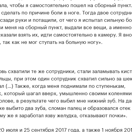
ла, чтобы я самостоятельно пошел на сборный пункт.
 сделать по причине боли в ноге. Тогда двое сотрудн
сзади руки и потащили, от чего я испытал сильную бо
 меня на сборный пункт, выдали все вещи, а именно 
сказали взять их, идти самостоятельно в камеру. Я вно
, так как не мог ступать на больную ногу».
вь схватили те же сотрудники, стали заламывать кист
льцы, при этом один сотрудник схватил сильно за ше
ал (…) Также, когда меня поднимали по ступенькам,
к, который шагал вверх, умышленно своими коленями
олове, в результате чего выбил мне нижний зуб. На д
е выбито два зуба, сломан палец и образовался отек
ому же я заработал язву желудка, отказывают почки».
20 июля и 25 сентября 2017 года, а также 1 ноября 20