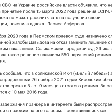
 СВО на Украине российские власти объявили, что не
ь принятые после 15 марта 2022 года решения ЕСПЧ.
ока не может рассчитывать на получение своей
ции, пояснила адвокат Лариса Алферова.
бря 2023 года в Пермском краевом суде назначено 
онной жалобы Давыдова на отказ заменить лишение с
гким наказанием. Соликамский городской суд 26 июл
вал такое решение наличием 550 нарушений режима
ия.
мь
сообщал
, что в соликамской ИК-1 («Белый лебедь»)
 определенный 26 ноября 2021 годам Кировским обл
аток срока в 5 лет 9 месяцев строгого режима. За р
тся с 10 мая 2016 года.
 задержания пранкера в интернете были распростра
си с похожим на его голосом. Представившись как