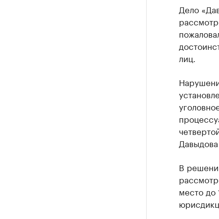
Дело «Дав
рассмотр
пожалова
достоинс
лиц.
Нарушение
установле
уголовно
процессуа
четвертой
Давыдова
В решении
рассмотре
место до 
юрисдикц