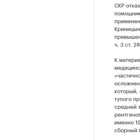
СКР отказ
помощник
применен
Криницын
превышен
ч. 3 ст. 2
К матери
медицинск
«частично
осложнен
который, 
тупого пр
средней 
рентгеног
именно 19
сборный п