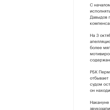
С началом
исполнят
Давыдов п
компенса
На 3 октя
апелляци
более мя
мотивиро
содержан
РБК Пер
отбывает
судом ост
он находи
Накануне
звукозапи