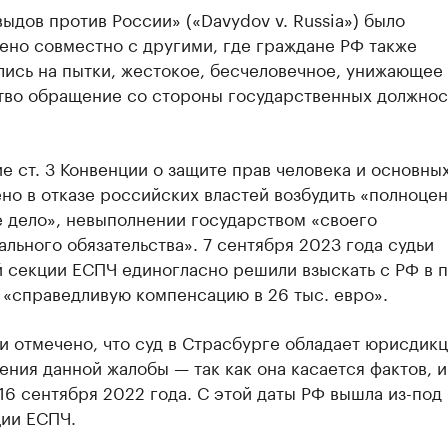
ыдов против России» («Davydov v. Russia») было
ено совместно с другими, где граждане РФ также
лись на пытки, жестокое, бесчеловечное, унижающее
тво обращение со стороны государственных должно
 ст. 3 Конвенции о защите прав человека и основны
но в отказе российских властей возбудить «полноце
е дело», невыполнении государством «своего
льного обязательства». 7 сентября 2023 года судьи
 секции ЕСПЧ единогласно решили взыскать с РФ в п
 «справедливую компенсацию в 26 тыс. евро».
 отмечено, что суд в Страсбурге обладает юрисдикц
ния данной жалобы — так как она касается фактов, 
16 сентября 2022 года. С этой даты РФ вышла из-под
ии ЕСПЧ.