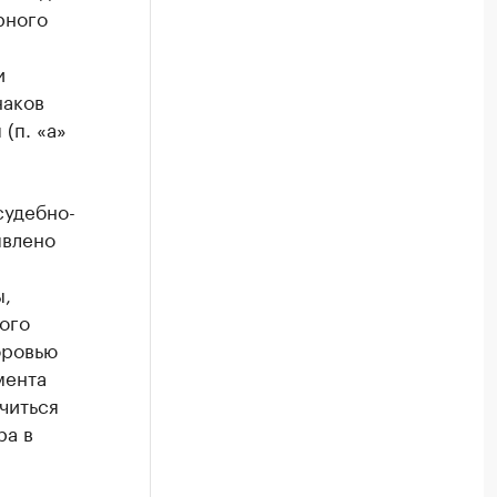
рного
и
наков
(п. «а»
судебно-
явлено
ы,
ого
оровью
мента
читься
ра в