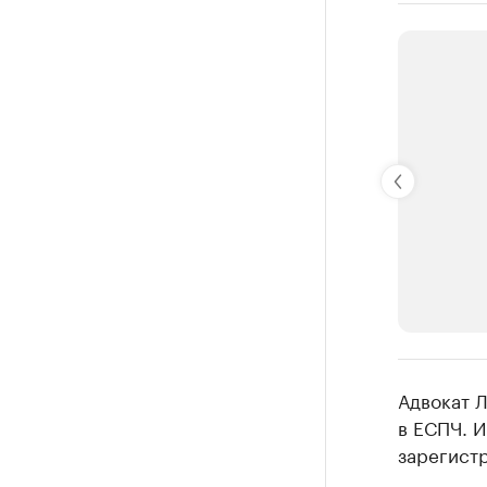
РБК Компан
Адвокат 
Крупней
в ЕСПЧ. 
зарегистр
Ознакомьтесь