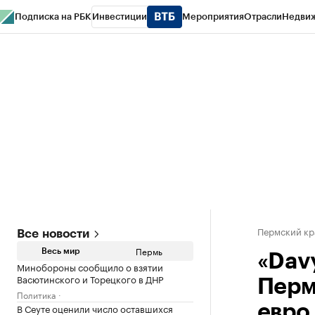
Подписка на РБК
Инвестиции
Мероприятия
Отрасли
Недви
РБК Курсы
РБК Life
Тренды
Визионеры
Национальные проекты
Горо
Спецпроекты СПб
Конференции СПб
Спецпроекты
Проверка конт
Пермский кр
Все новости
Пермь
Весь мир
«Davy
Минобороны сообщило о взятии
Васютинского и Торецкого в ДНР
Перм
Политика
В Сеуте оценили число оставшихся
евро