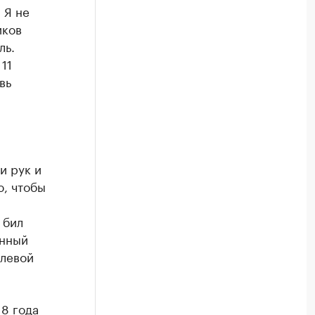
 Я не
иков
ль.
11
вь
и рук и
ю, чтобы
 бил
анный
 левой
18 года