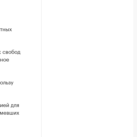
стных
х свобод
нное
ользу
ией для
имевших