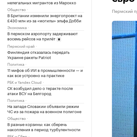
нелегальных мигрантов из Марокко
Общество
Пермский пр
В Британии изменили энергопроект на
£430 млн из-за «могилы» эльфа Добби
Экономика
В пермском аэропорту задерживают
восемь рейсов на прилёт
Пермский край
Финляндия отказалась передать
Украине ракеты Patriot
Политика
11 мифов об ИИ в промышленности — и
как все устроено на практике
РБК и Yandex Cloud
СК возбудил дело о теракте после
атаки ВСУ на Белгород
Политика
На западе Словакии объявили режим
ЧС из-за пожара на военном полигоне
Общество
В разные корзины: как сберечь
накопления в период турбулентности
РБК и Сбер