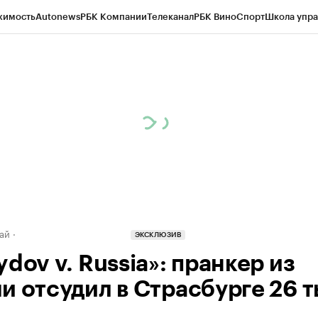
жимость
Autonews
РБК Компании
Телеканал
РБК Вино
Спорт
Школа упра
д
Стиль
Крипто
РБК Бизнес-среда
Дискуссионный клуб
Исследования
К
рагентов
Политика
Экономика
Бизнес
Технологии и медиа
Финансы
Рын
ай
ЭКСКЛЮЗИВ
dov v. Russia»: пранкер из
и отсудил в Страсбурге 26 т