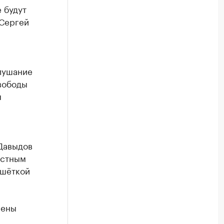
 будут
 Сергей
слушание
вободы
я
 Давыдов
астным
ешёткой
нены