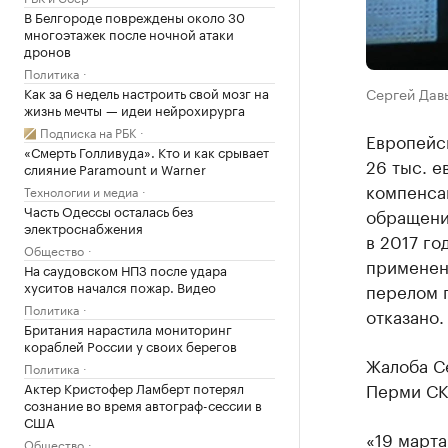
В Белгороде повреждены около 30
многоэтажек после ночной атаки
дронов
Политика
Как за 6 недель настроить свой мозг на
Сергей Дав
жизнь мечты — идеи нейрохирурга
Подписка на РБК
Европейск
«Смерть Голливуда». Кто и как срывает
26 тыс. е
слияние Paramount и Warner
компенса
Технологии и медиа
Часть Одессы осталась без
обращени
электроснабжения
в 2017 го
Общество
применен
На саудовском НПЗ после удара
хуситов начался пожар. Видео
перелом п
Политика
отказано.
Британия нарастила мониторинг
кораблей России у своих берегов
Жалоба С
Политика
Перми СКР
Актер Кристофер Ламберт потерял
сознание во время автограф-сессии в
США
«19 марта
Общество