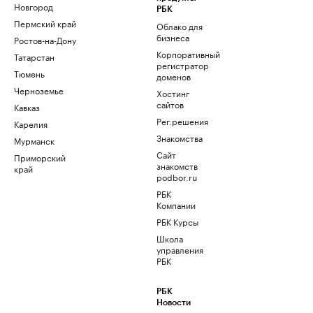
Новгород
РБК
Пермский край
Облако для
бизнеса
Ростов-на-Дону
Корпоративный
Татарстан
регистратор
Тюмень
доменов
Черноземье
Хостинг
сайтов
Кавказ
Рег.решения
Карелия
Знакомства
Мурманск
Сайт
Приморский
знакомств
край
podbor.ru
РБК
Компании
РБК Курсы
Школа
управления
РБК
РБК
Новости