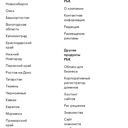
РБК
Новосибирск
О компании
Омск
Контактная
Башкортостан
информация
Вологодская
Редакция
область
Размещение
Калининград
рекламы
Краснодарский
край
Другие
Нижний
продукты
Новгород
РБК
Пермский край
Облако для
бизнеса
Ростов-на-Дону
Корпоративный
Татарстан
регистратор
Тюмень
доменов
Черноземье
Хостинг
сайтов
Кавказ
Рег.решения
Карелия
Знакомства
Мурманск
Сайт
Приморский
знакомств
край
podbor.ru