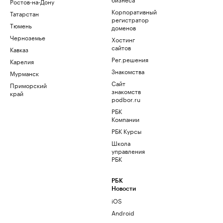
Ростов-на-Дону
Корпоративный
Татарстан
регистратор
Тюмень
доменов
Черноземье
Хостинг
сайтов
Кавказ
Рег.решения
Карелия
Знакомства
Мурманск
Сайт
Приморский
знакомств
край
podbor.ru
РБК
Компании
РБК Курсы
Школа
управления
РБК
РБК
Новости
iOS
Android