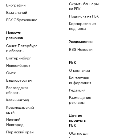
Скрыть баннеры
Биографии
на РБК
База знаний
Подписка на РБК
РБК Образование
Корпоративная
подписка
Новости
регионов
Уведомления
Санкт-Петербург
RSS Новости
и область
Екатеринбург
РБК
Новосибирск
О компании
Омск
Контактная
Башкортостан
информация
Вологодская
Редакция
область
Размещение
Калининград
рекламы
Краснодарский
край
Другие
Нижний
продукты
Новгород
РБК
Пермский край
Облако для
бизнеса