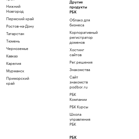
Другие
Нижний
продукты
Новгород
РБК
Пермский край
Облако для
бизнеса
Ростов-на-Дону
Корпоративный
Татарстан
регистратор
Тюмень
доменов
Черноземье
Хостинг
сайтов
Кавказ
Рег.решения
Карелия
Знакомства
Мурманск
Сайт
Приморский
знакомств
край
podbor.ru
РБК
Компании
РБК Курсы
Школа
управления
РБК
РБК