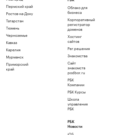
РБК
Пермский край
Облако для
бизнеса
Ростов-на-Дону
Корпоративный
Татарстан
регистратор
Тюмень
доменов
Черноземье
Хостинг
сайтов
Кавказ
Рег.решения
Карелия
Знакомства
Мурманск
Сайт
Приморский
знакомств
край
podbor.ru
РБК
Компании
РБК Курсы
Школа
управления
РБК
РБК
Новости
iOS