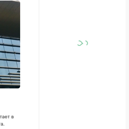
тает в
а.