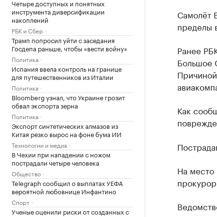
Четыре доступных и понятных
инструмента диверсификации
Самолёт B
накоплений
пределы в
РБК и Сбер
Трамп попросил уйти с заседания
Госдепа раньше, чтобы «вести войну»
Ранее РБ
Политика
Большое 
Испания ввела контроль на границе
Причиной
для путешественников из Италии
авиакомпа
Политика
Bloomberg узнал, что Украине грозит
обвал экспорта зерна
Как сооб
Политика
поврежден
Экспорт синтетических алмазов из
Китая резко вырос на фоне бума ИИ
Технологии и медиа
Пострада
В Чехии при нападении с ножом
пострадали четыре человека
На место
Общество
прокурор
Telegraph сообщил о выплатах УЕФА
вероятной любовнице Инфантино
Спорт
Ведомство
Ученые оценили риски от созданных с