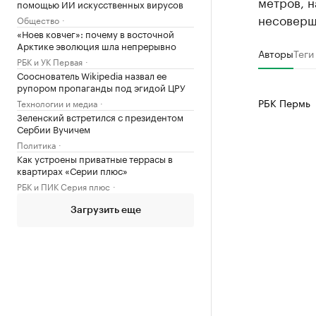
метров, н
помощью ИИ искусственных вирусов
несоверше
Общество
«Ноев ковчег»: почему в восточной
Арктике эволюция шла непрерывно
Авторы
Теги
РБК и УК Первая
Сооснователь Wikipedia назвал ее
рупором пропаганды под эгидой ЦРУ
РБК Пермь
Технологии и медиа
Зеленский встретился с президентом
Сербии Вучичем
Политика
Как устроены приватные террасы в
квартирах «Серии плюс»
РБК и ПИК Серия плюс
Загрузить еще