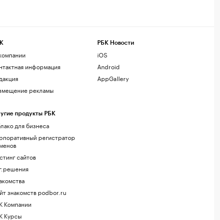
К
РБК Новости
компании
iOS
нтактная информация
Android
дакция
AppGallery
змещение рекламы
угие продукты РБК
лако для бизнеса
рпоративный регистратор
менов
стинг сайтов
г.решения
акомства
йт знакомств podbor.ru
К Компании
К Курсы