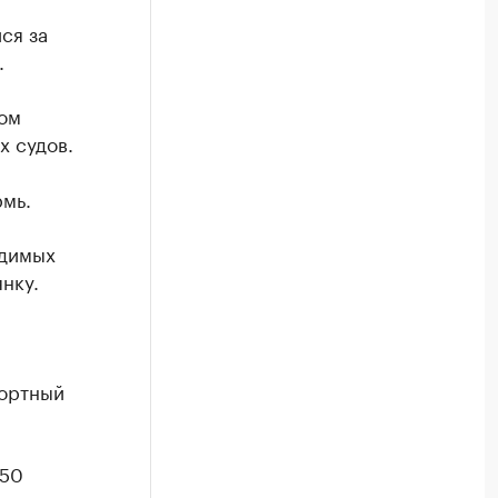
ся за
.
ром
х судов.
рмь.
идимых
нку.
портный
 50