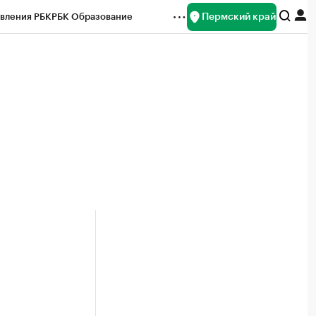
Пермский край
вления РБК
РБК Образование
редитные рейтинги
Франшизы
Газета
ок наличной валюты