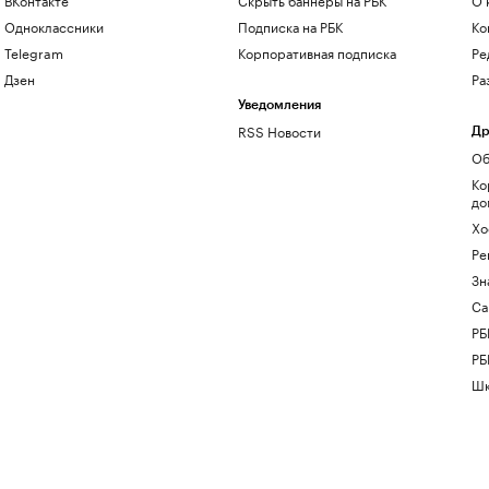
Одноклассники
Подписка на РБК
Ко
Telegram
Корпоративная подписка
Ре
Дзен
Ра
Уведомления
RSS Новости
Др
Об
Ко
до
Хо
Ре
Зн
Са
РБ
РБ
Шк