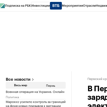
Подписка на РБК
Инвестиции
Мероприятия
Отрасли
Недви
РБК Курсы
РБК Life
Тренды
Визионеры
Национальные проекты
Горо
Спецпроекты СПб
Конференции СПб
Спецпроекты
Проверка конт
Пермский кр
Все новости
Пермь
Весь мир
В Пер
Военная операция на Украине. Онлайн
заря
Политика
Марокко усилило контроль за границей
элек
на фоне новых призывов к миграции