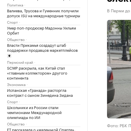
Политика
В Перми до 
Валиева, Трусова и Гуменник получили
допуск ISU на международные турниры
Спорт
Умер поп-продюсер Мадонны Уильям
Орбит
Общество
Власти Прикамья создадут штаб
поддержки продавцов маркетплейсов
Пермский край
SCMP раскрыла, как Китай стал
«главным коллектором» другого
континента
Экономика
Испанская «Гранада» расторгла
контракт с сыном Зинедина Зидана
Спорт
Школьники из России стали
чемпионами Международной
олимпиады по ИИ
Общество
Фото: РБК 
FT рассказала о «маленькой Спарте»,