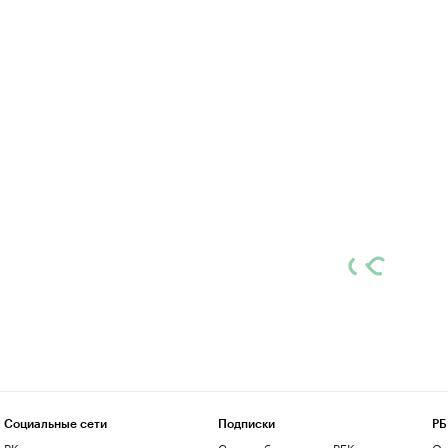
Социальные сети
Подписки
РБ
ВКонтакте
Скрыть баннеры на РБК
О 