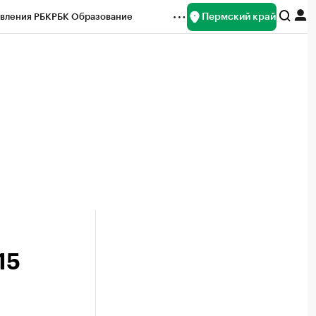
Пермский край
вления РБК
РБК Образование
редитные рейтинги
Франшизы
Газета
ок наличной валюты
15