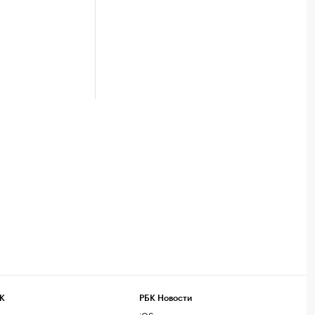
К
РБК Новости
компании
iOS