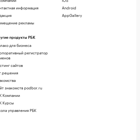
нтактная информация
Android
дакция
AppGallery
змещение рекламы
угие продукты РБК
лако для бизнеса
рпоративный регистратор
менов
стинг сайтов
г.решения
акомства
йт знакомств podbor.ru
К Компании
К Курсы
ола управления РБК