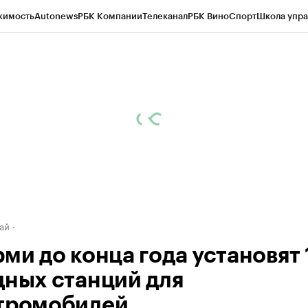
жимость
Autonews
РБК Компании
Телеканал
РБК Вино
Спорт
Школа упра
д
Стиль
Крипто
РБК Бизнес-среда
Дискуссионный клуб
Исследования
К
рагентов
Политика
Экономика
Бизнес
Технологии и медиа
Финансы
Рын
ай
ми до конца года установят 
дных станций для
тромобилей