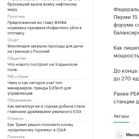
бросившей вызов всему нефтяному
Федеральн
миру
Перми 15
Политика
Предложенная во главу ФИФА
форуме с
норвежка призвала Инфантино уйти в
балансир
отставку
Спорт
Финляндия закрыла проходы для дичи
Как пишет
на границе с Россией
мощностью
Общество
Что нового построят на Ходынском
поле
До конца 
РБК и Stone
до 270 ед
Чему и как сегодня учат топ-
менеджеров: тренды EdTech для
Ранее РБ
управленцев
Образование
станции д
Как металлургия и горная добыча стали
главными драйверами реального ESG
Авторы
Отрасли
Как Трамп решил положить конец
«родильному туризму» в США
Милла
Политика