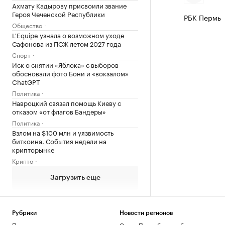
Ахмату Кадырову присвоили звание
Героя Чеченской Республики
РБК Пермь
Общество
L'Equipe узнала о возможном уходе
Сафонова из ПСЖ летом 2027 года
Спорт
Иск о снятии «Яблока» с выборов
обосновали фото Бони и «вокзалом»
ChatGPT
Политика
Навроцкий связал помощь Киеву с
отказом «от флагов Бандеры»
Политика
Взлом на $100 млн и уязвимость
биткоина. События недели на
крипторынке
Крипто
Загрузить еще
Рубрики
Новости регионов
Политика
Санкт-Петербург и область