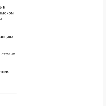
ь в
Камском
м
танциях
в стране
ядные