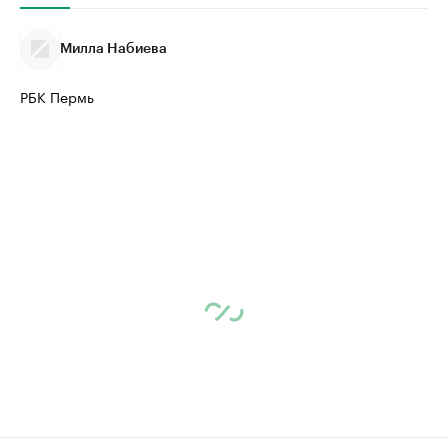
Крупнейшие производители и
Страховые к
продавцы медийной продукции
присутствую
Милла Набиева
Ознакомьтесь с информацией в каталоге
Посмотрите в ката
РБК Пермь