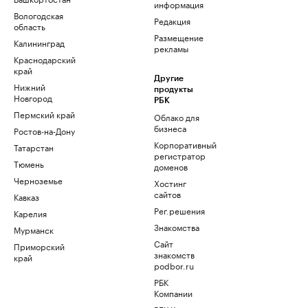
информация
Вологодская
Редакция
область
Размещение
Калининград
рекламы
Краснодарский
край
Другие
Нижний
продукты
Новгород
РБК
Пермский край
Облако для
бизнеса
Ростов-на-Дону
Корпоративный
Татарстан
регистратор
Тюмень
доменов
Черноземье
Хостинг
сайтов
Кавказ
Рег.решения
Карелия
Знакомства
Мурманск
Сайт
Приморский
знакомств
край
podbor.ru
РБК
Компании