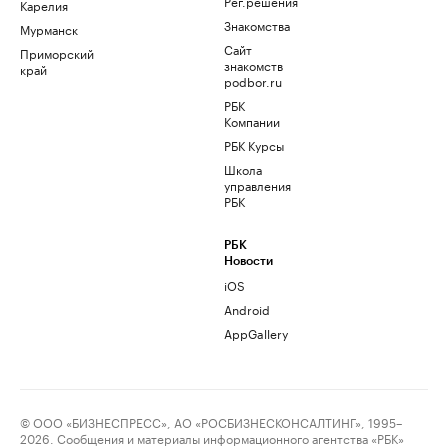
Рег.решения
Карелия
Знакомства
Мурманск
Сайт
Приморский
знакомств
край
podbor.ru
РБК
Компании
РБК Курсы
Школа
управления
РБК
РБК
Новости
iOS
Android
AppGallery
© ООО «БИЗНЕСПРЕСС», АО «РОСБИЗНЕСКОНСАЛТИНГ», 1995–
2026. Сообщения и материалы информационного агентства «РБК»