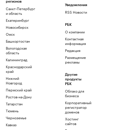
регионов
Уведомления
Санкт-Петербург
RSS Новости
и область
Екатеринбург
РБК
Новосибирск
О компании
Омск
Контактная
Башкортостан
информация
Вологодская
Редакция
область
Размещение
Калининград
рекламы
Краснодарский
край
Другие
Нижний
продукты
Новгород
РБК
Пермский край
Облако для
бизнеса
Ростов-на-Дону
Корпоративный
Татарстан
регистратор
Тюмень
доменов
Черноземье
Хостинг
сайтов
Кавказ