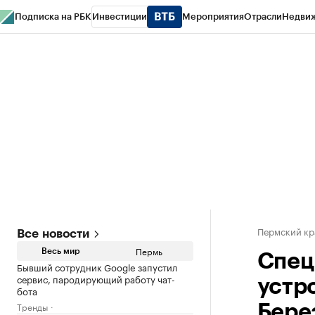
Подписка на РБК
Инвестиции
Мероприятия
Отрасли
Недви
РБК Курсы
РБК Life
Тренды
Визионеры
Национальные проекты
Горо
Спецпроекты СПб
Конференции СПб
Спецпроекты
Проверка конт
Пермский кр
Все новости
Пермь
Весь мир
Спец
Бывший сотрудник Google запустил
сервис, пародирующий работу чат-
устр
бота
Тренды
Бере