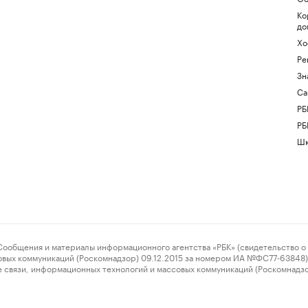
Ко
до
Хо
Ре
Зн
Са
РБ
РБ
Шк
ения и материалы информационного агентства «РБК» (свидетельство о 
овых коммуникаций (Роскомнадзор) 09.12.2015 за номером ИА №ФС77-63848) 
 связи, информационных технологий и массовых коммуникаций (Роскомнадз