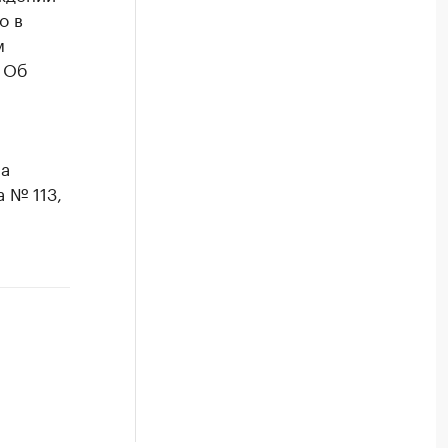
о в
м
 Об
ма
 № 113,