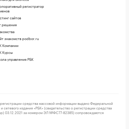
рпоративный регистратор
менов
стинг сайтов
г.решения
акомства
йт знакомств podbor.ru
К Компании
К Курсы
ола управления РБК
регистрации средства массовой информации выдано Федеральной
и сетевого издания «РБК» (свидетельство о регистрации средства
ор) 03.12.2021 за номером ЭЛ №ФС77-82385) сопровождаются