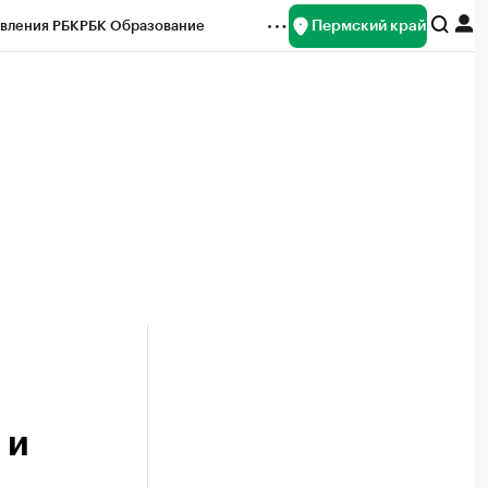
Пермский край
вления РБК
РБК Образование
редитные рейтинги
Франшизы
Газета
ок наличной валюты
е
 и