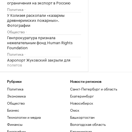
ограничения на экспорт в Россию
Политика
У Колизея раскопали «казармы
древнеримских пожарных».
Фотографии
Общество
Генпрокуратура признала
нежелательным фонд Human Rights
Foundation
Политика
Аэропорт Жуковский закрыли для
полетов
Политика
Влюби в себя инвестора: истории
компаний, разместивших облигации
Рубрики
Новости регионов
РБК и МСП Банк
Политика
Санкт-Петербург и область
Экономика
Екатеринбург
Загрузить еще
Общество
Новосибирск
Бизнес
Омск
Технологии и медиа
Башкортостан
Финансы
Вологодская область
Биографии
Калининград