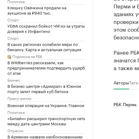
Политика
Перми и Б
Клюшку Овечкина продали на
аукционе за ₽940 тыс.
зданиях 
Спорт
проверки
УЕФА сохранил бойкот ЧМ из-за утраты
этом соо
доверия к Инфантино
безопасн
Спорт
В каких регионах ослабили меры по
бензину. Карта и актуальная ситуация
Ранее РБ
Подписка на РБК
значатся 
В Wildberries рассказали, как
а также м
предпринимателям подтвердить ущерб
от атак
Бизнес
Авторы
Теги
В бизнес-центре «Адмирал» в Южном
порту залит первый куб бетона
Пресс-релиз
РБК Пермь
Военная операция на Украине. Главное
Политика
«Билайн» расширил транспортную сеть
между дата-центрами Москвы
Отрасли
В Армении назвали необоснованными