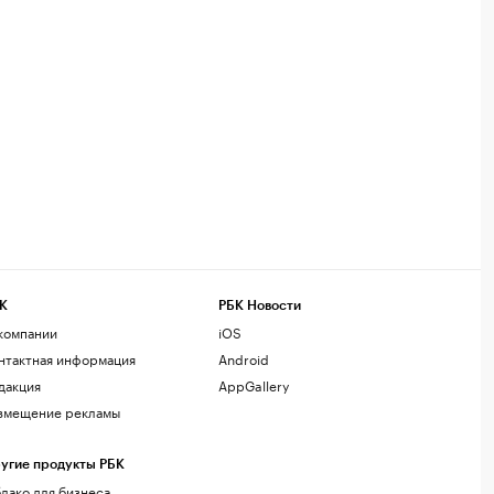
К
РБК Новости
компании
iOS
нтактная информация
Android
дакция
AppGallery
змещение рекламы
угие продукты РБК
лако для бизнеса