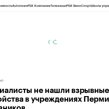
жимость
Autonews
РБК Компании
Телеканал
РБК Вино
Спорт
Школа упра
д
Стиль
Крипто
РБК Бизнес-среда
Дискуссионный клуб
Исследования
К
рагентов
Политика
Экономика
Бизнес
Технологии и медиа
Финансы
Рын
ай
иалисты не нашли взрывны
ойства в учреждениях Перми
зников