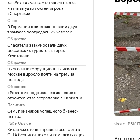
Хавбек «Ахмата» отстранен на два
матча за удар локтем игрока
«Спартака»
Спорт
В Германии при столкновении двух
трамваев пострадали 25 человек
Общество
Спасатели эвакуировали двух
российских туристов в горах
Казахстана
Общество
Число антикоррупционных исков в
Москве выросло почти на треть за
полгода
Общество
«Росатом» подписал соглашение о
строительстве ветропарка в Киргизии
Политика
Семь признаков успешного бизнес-
центра
РБК и Upside
Фото: РБК 
Китай ужесточил правила экспорта в
США беспилотников и комплектующих
Во второй