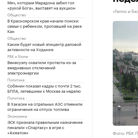
Мяч, которым Марадона забил гол
«рукой Бога», выставят на аукцион
«Тепло и бе
Общество
В Красноярском крае начали поиски
семьи с ребенком, пропавшей на реке
Кан
Общество
Каким будет новый эпицентр деловой
активности на Ходынке
РБК и Stone
Венесуэлу охватили протесты из-за
ежедневных отключений
электроэнергии
Политика
Собянин показал кадры с почти 2 тыс.
БПЛА, летевшими к Москве за неделю
Политика
В Хакасии на отдельных АЗС отменили
ограничения на отпуск топлива
Экономика
ЭСК признала правильным назначение
пенальти «Спартаку» в игре с
«Ахматом»
Фото: РБК 