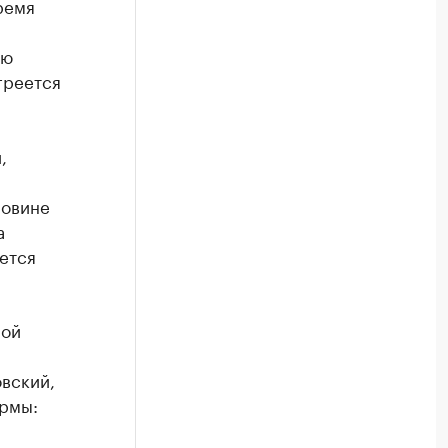
ремя
ью
греется
,
ловине
а
еется
ной
вский,
ормы: