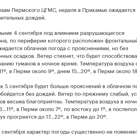
озам Пермского ЦГМС, неделя в Прикамье ожидается
чительных дождей.
льник 4 сентября под влиянием разрушающегося
она, по периферии которого расположен фронтальны
жидается облачная погода с прояснениями, но без
ных осадков. Ветер стихнет, что будет способствова
анию туманов в ночное время. Температура воздуха 
1º, в Перми около 9º, днем 15…20º, в Перми около 18
к 5 сентября будет больше прояснений в облачном п
бойдется без дождей. Ветер по-прежнему слабый, у
ов весьма благоприятны. Температура воздуха в ноч
6…11º, в Перми около 7º, по востоку до 1º, в послепо
ух прогреется до 17…22º, в Перми до 20º.
 сентября характер погоды существенно не поменяет