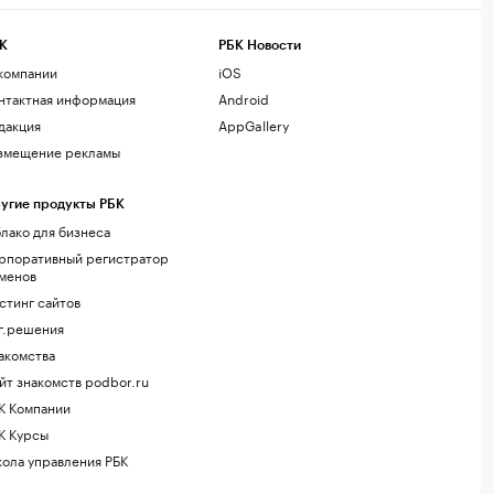
К
РБК Новости
компании
iOS
нтактная информация
Android
дакция
AppGallery
змещение рекламы
угие продукты РБК
лако для бизнеса
рпоративный регистратор
менов
стинг сайтов
г.решения
акомства
йт знакомств podbor.ru
К Компании
К Курсы
ола управления РБК