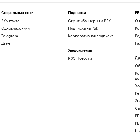
Социальные сети
Подписки
РБ
ВКонтакте
Скрыть баннеры на РБК
О 
Одноклассники
Подписка на РБК
Ко
Telegram
Корпоративная подписка
Ре
Дзен
Ра
Уведомления
RSS Новости
Др
Об
Ко
до
Хо
Ре
Зн
Са
РБ
РБ
Шк