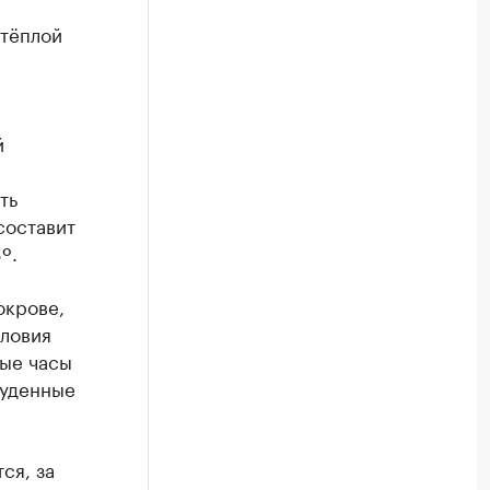
 тёплой
й
ть
составит
º.
окрове,
словия
ные часы
луденные
ся, за