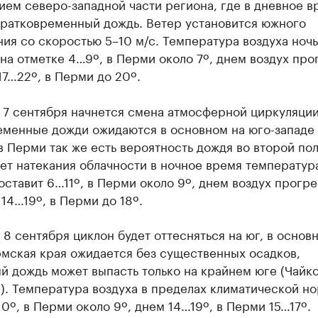
ем северо-западной части региона, где в дневное в
кратковременный дождь. Ветер установится южного
ия со скоростью 5–10 м/с. Температура воздуха ноч
на отметке 4…9º, в Перми около 7º, днем воздух про
17…22º, в Перми до 20º.
 7 сентября начнется смена атмосферной циркуляции
еменные дожди ожидаются в основном на юго-западе
в Перми так же есть вероятность дождя во второй по
чет натекания облачности в ночное время температур
оставит 6…11º, в Перми около 9º, днем воздух прогр
 14…19º, в Перми до 18º.
 8 сентября циклон будет оттесняться на юг, в основ
рмская края ожидается без существенных осадков,
 дождь может выпасть только на крайнем юге (Чайко
. Температура воздуха в пределах климатической н
0º, в Перми около 9º, днем 14…19º, в Перми 15…17º.