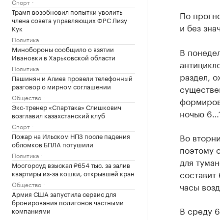
Спорт
Трамп возобновил попытки уволить
По прогн
члена совета управляющих ФРС Лизу
и без зна
Кук
Политика
Минобороны сообщило о взятии
В понеде
Ивановки в Харьковской области
антицикл
Политика
раздел, о
Пашинян и Алиев провели телефонный
разговор о мирном соглашении
существен
Общество
формиров
Экс-тренер «Спартака» Слишкович
ночью 6…1
возглавил казахстанский клуб
Спорт
Пожар на Ильском НПЗ после падения
Во вторни
обломков БПЛА потушили
поэтому о
Политика
для туман
Мосгорсуд взыскал ₽654 тыс. за залив
составит 
квартиры из-за кошки, открывшей кран
Общество
часы возд
Армия США запустила сервис для
бронирования полигонов частными
В среду 6
компаниями