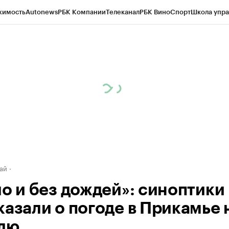
жимость
Autonews
РБК Компании
Телеканал
РБК Вино
Спорт
Школа упра
д
Стиль
Крипто
РБК Бизнес-среда
Дискуссионный клуб
Исследования
К
рагентов
Политика
Экономика
Бизнес
Технологии и медиа
Финансы
Рын
ай
ло и без дождей»: синоптики
казали о погоде в Прикамье 
лю