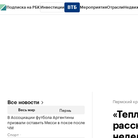
Подписка на РБК
Инвестиции
Мероприятия
Отрасли
Недви
РБК Курсы
РБК Life
Тренды
Визионеры
Национальные проекты
Горо
Спецпроекты СПб
Конференции СПб
Спецпроекты
Проверка конт
Пермский кр
Все новости
Пермь
Весь мир
«Теп
В Ассоциации футбола Аргентины
призвали оставить Месси в покое после
расс
ЧМ
Спорт
неде