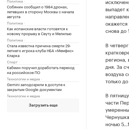
исключени
Политика
Собянин сообщил о 1984 дронах,
выпадет 
летевших в сторону Москвы с начала
направлен
августа
окажется 
Политика
Как испанские власти готовятся к
снова до 
новому прорыву в Сеуту и Мелилью
Политика
В четверг
Стала известна причина смерти 29-
летнего игрока клуба НБА «Мемфис»
кратковр
Кларка
региона, 
Спорт
дня. За с
Кабмин поручил доработать переход
на российское ПО
воздуха с
Технологии и медиа
только до
Gemini заподозрили в доступе к
закрытым Google-документам
В пятницу
Технологии и медиа
части Пе
Загрузить еще
умеренный
Чернушка)
ночью 5…1