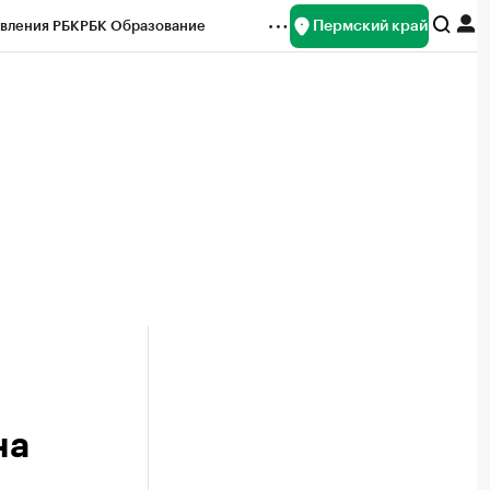
Пермский край
вления РБК
РБК Образование
редитные рейтинги
Франшизы
Газета
ок наличной валюты
на