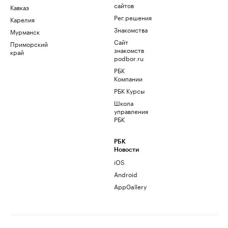
сайтов
Кавказ
Рег.решения
Карелия
Знакомства
Мурманск
Сайт
Приморский
знакомств
край
podbor.ru
РБК
Компании
РБК Курсы
Школа
управления
РБК
РБК
Новости
iOS
Android
AppGallery