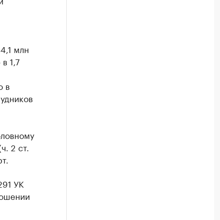
и
4,1 млн
в 1,7
о в
рудников
оловному
. 2 ст.
т.
291 УК
ношении