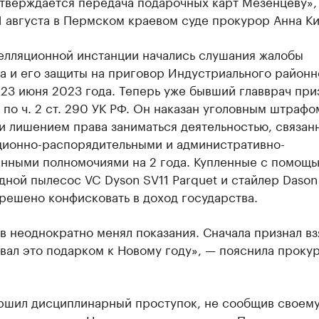
тверждается передача подарочных карт Мезенцеву»,
1 августа в Пермском краевом суде прокурор Анна Ки
пелляционной инстанции начались слушания жалобы
а и его защиты на приговор Индустриального районн
23 июня 2023 года. Теперь уже бывший главврач при
по ч. 2 ст. 290 УК РФ. Он наказан уголовным штрафо
 и лишением права заниматься деятельностью, связан
ционно-распорядительными и административно-
енными полномочиями на 2 года. Купленные с помощь
ной пылесос VC Dyson SV11 Parquet и стайлер Dason
решено конфисковать в доход государства.
 неоднократно менял показания. Сначала признал вз
вал это подарком к Новому году», — пояснила проку
ршил дисциплинарный проступок, не сообщив своем