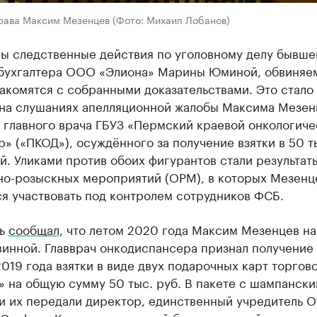
рава Максим Мезенцев (Фото: Михаил Лобанов)
ы следственные действия по уголовному делу бывше
 бухгалтера ООО «Элиона» Марины Юминой, обвиняе
акомятся с собранными доказательствами. Это стало
 на слушаниях апелляционной жалобы Максима Мезенц
 главного врача ГБУЗ «Пермский краевой онкологиче
» («ПКОД»), осуждённого за получение взятки в 50 ты
. Уликами против обоих фигурантов стали результат
но-розыскных мероприятий (ОРМ), в которых Мезенц
я участвовать под контролем сотрудников ФСБ.
мь
сообщал
, что летом 2020 года Максим Мезенцев н
винной. Главврач онкодиспансера признал получение 
019 года взятки в виде двух подарочных карт торгов
 на общую сумму 50 тыс. руб. В пакете с шампански
и их передали директор, единственный учредитель 