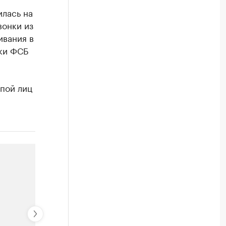
илась на
вонки из
ивания в
ики ФСБ
ппой лиц