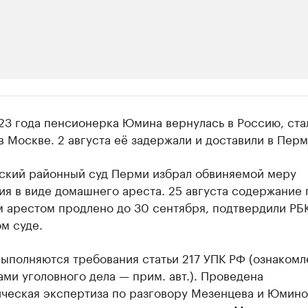
ии
23 года пенсионерка Юмина вернулась в Россию, ста
шие производители и продавцы медийной п
в Москве. 2 августа её задержали и доставили в Перм
 с информацией в каталоге
ский районный суд Перми избрал обвиняемой меру
я в виде домашнего ареста. 25 августа содержание 
 арестом продлено до 30 сентября, подтвердили РБ
м суде.
ыполняются требования статьи 217 УПК РФ (ознакомл
ми уголовного дела — прим. авт.). Проведена
ическая экспертиза по разговору Мезенцева и Юмино