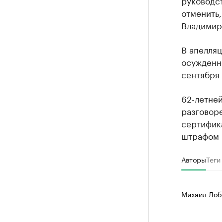
руководст
отменить,
Владимир
В апелля
осужденн
сентября
62-летне
разговор
сертифика
штрафом в
Авторы
Теги
Михаил Лоб