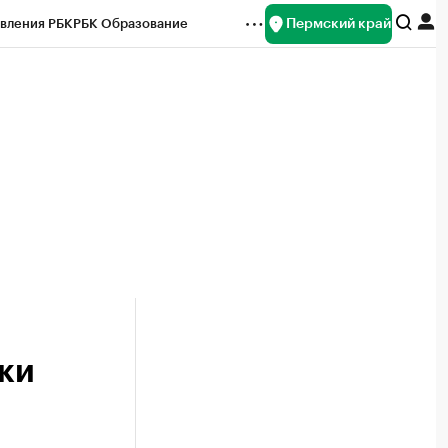
Пермский край
вления РБК
РБК Образование
редитные рейтинги
Франшизы
Газета
ок наличной валюты
тки