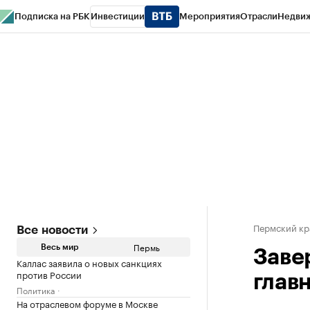
Подписка на РБК
Инвестиции
Мероприятия
Отрасли
Недви
РБК Курсы
РБК Life
Тренды
Визионеры
Национальные проекты
Горо
Спецпроекты СПб
Конференции СПб
Спецпроекты
Проверка конт
Пермский кр
Все новости
Пермь
Весь мир
Заве
Каллас заявила о новых санкциях
против России
глав
Политика
На отраслевом форуме в Москве