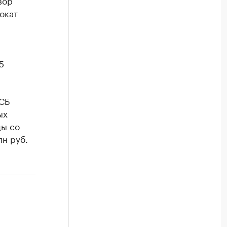
вор
окат
5
ФСБ
ых
ды со
лн руб.