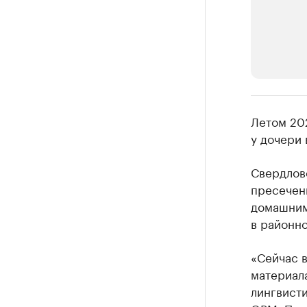
РБК Компан
Летом 20
Крупней
у дочери 
Ознакомьтесь
Свердлов
пресечени
домашним
в районно
«Сейчас в
материала
лингвист