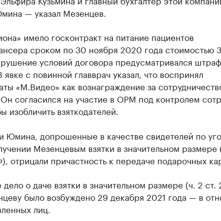
Эльфира Кузьмина и главный бухгалтер этой компани
мина — указал Мезенцев.
она» имело госконтракт на питание пациентов
ансера сроком по 30 ноября 2020 года стоимостью 3
арушение условий договора предусматривался штраф 
В явке с повинной главврач указал, что воспринял
ты «М.Видео» как вознаграждение за сотрудничеств
 Он согласился на участие в ОРМ под контролем сот
ы изобличить взяткодателей.
 и Юмина, допрошенные в качестве свидетелей по уг
лучении Мезенцевым взятки в значительном размере (ч
), отрицали причастность к передаче подарочных кар
 дело о даче взятки в значительном размере (ч. 2 ст. 
нцеву было возбуждено 29 декабря 2021 года — в от
вленных лиц.