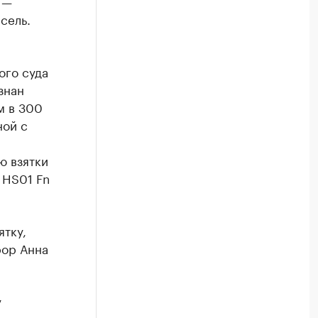
 —
сель.
ого суда
знан
м в 300
ной с
ю взятки
 HS01 Fn
ятку,
рор Анна
у