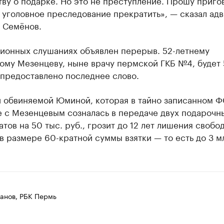
ву о подарке. Но это не преступление. Прошу приго
 уголовное преследование прекратить», — сказал адв
 Семёнов.
ционных слушаниях объявлен перерыв. 52-летнему
ому Мезенцеву, ныне врачу пермской ГКБ №4, будет 
 предоставлено последнее слово.
й обвиняемой Юминой, которая в тайно записанном 
е с Мезенцевым созналась в передаче двух подарочн
тов на 50 тыс. руб., грозит до 12 лет лишения свобо
 размере 60-кратной суммы взятки — то есть до 3 м
анов, РБК Пермь