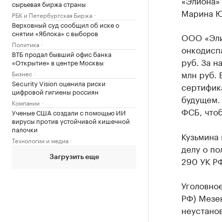
«Элиона» 
сырьевая биржа страны
Марина Ю
РБК и Петербургская Биржа
Верховный суд сообщил об иске о
снятии «Яблока» с выборов
ООО «Эли
Политика
онкодисп
ВТБ продал бывший офис банка
руб. За н
«Открытие» в центре Москвы
млн руб. 
Бизнес
Security Vision оценила риски
сертифика
цифровой гигиены россиян
будущем.
Компании
ФСБ, чтоб
Ученые США создали с помощью ИИ
вирусы против устойчивой кишечной
палочки
Кузьмина
Технологии и медиа
делу о по
Загрузить еще
290 УК РФ
Уголовное
РФ) Мезе
неустано