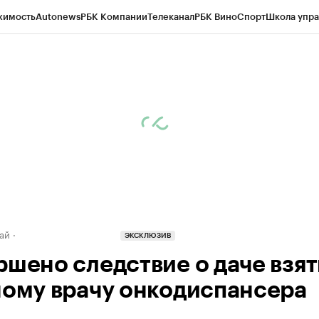
жимость
Autonews
РБК Компании
Телеканал
РБК Вино
Спорт
Школа упра
д
Стиль
Крипто
РБК Бизнес-среда
Дискуссионный клуб
Исследования
К
рагентов
Политика
Экономика
Бизнес
Технологии и медиа
Финансы
Рын
ай
ЭКСКЛЮЗИВ
ршено следствие о даче взя
ному врачу онкодиспансера