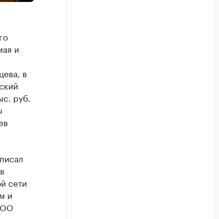
го
мая и
ева, в
ский
с. руб.
ы
ев
аписал
в
ой сети
м и
ООО