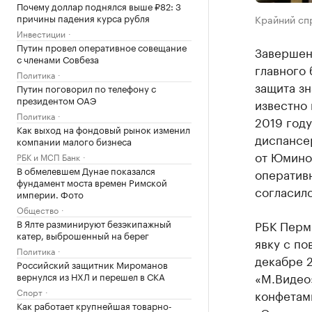
Почему доллар поднялся выше ₽82: 3
причины падения курса рубля
Крайний сп
Инвестиции
Путин провел оперативное совещание
Завершен
с членами Совбеза
главного
Политика
защита зн
Путин поговорил по телефону с
президентом ОАЭ
известно
Политика
2019 году
Как выход на фондовый рынок изменил
диспансер
компании малого бизнеса
от Юминой
РБК и МСП Банк
В обмелевшем Дунае показался
оператив
фундамент моста времен Римской
согласилс
империи. Фото
Общество
В Ялте разминируют безэкипажный
РБК Пер
катер, выброшенный на берег
явку с по
Политика
декабре 2
Российский защитник Мироманов
«М.Видео»
вернулся из НХЛ и перешел в СКА
Спорт
конфетам
Как работает крупнейшая товарно-