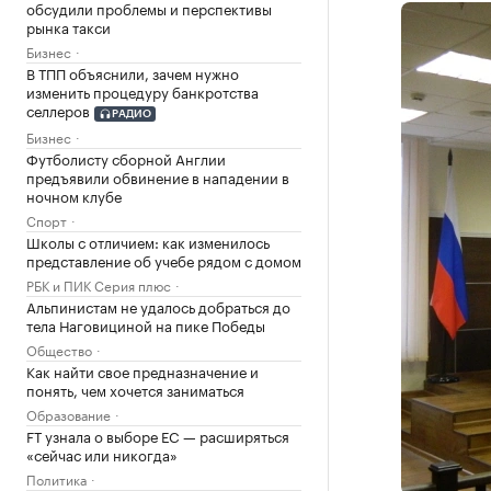
обсудили проблемы и перспективы
рынка такси
Бизнес
В ТПП объяснили, зачем нужно
изменить процедуру банкротства
селлеров
РАДИО
Бизнес
Футболисту сборной Англии
предъявили обвинение в нападении в
ночном клубе
Спорт
Школы с отличием: как изменилось
представление об учебе рядом с домом
РБК и ПИК Серия плюс
Альпинистам не удалось добраться до
тела Наговициной на пике Победы
Общество
Как найти свое предназначение и
понять, чем хочется заниматься
Образование
FT узнала о выборе ЕС — расширяться
«сейчас или никогда»
Политика