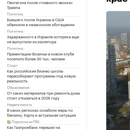
Пентагона после «гневного звонка»
Трампа
Политика
Бывшего посла Украины в США
обвинили в незаконном обогащении
Политика
Задержанного в Израиле историка еще
не выпустили из изолятора
Политика
Презентацию Возиньи в новом клубе
посетило более 30 тыс. человек
Спорт
Как российские бизнес-школы
пересобирают программы под новую
реальность
Образование
От каких материалов при ремонте дома
стоит отказаться в 2026 году
Недвижимость
В каких регионах ослабили меры по
бензину. Карта и актуальная ситуация
Подписка на РБК
Как Газпромбанк перешел на