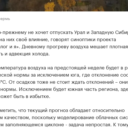
Пермь
-прежнему не хочет отпускать Урал и Западную Сиби
на них своё влияние, говорят синоптики проекта
ог и я». Дневному прогреву воздуха мешает плотная
ь и адвекция холода.
мпература воздуха на предстоящей неделе будет в 
ской нормы за исключением юга, где отклонение со
5°C. От осадков тоже не стоит ждать отклонений – они
нормы. Исключением будет южная часть региона, зд
ожет быть в избытке.
метить, что текущий прогноз обладает относительно
м качеством, поскольку моделирование облачных сис
 заполняющемся циклоне - задача непростая. К том