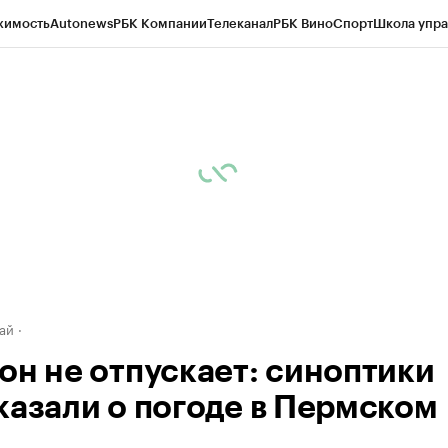
жимость
Autonews
РБК Компании
Телеканал
РБК Вино
Спорт
Школа упра
д
Стиль
Крипто
РБК Бизнес-среда
Дискуссионный клуб
Исследования
К
рагентов
Политика
Экономика
Бизнес
Технологии и медиа
Финансы
Рын
ай
он не отпускает: синоптики
казали о погоде в Пермском