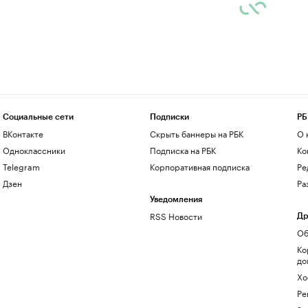
Социальные сети
Подписки
РБ
ВКонтакте
Скрыть баннеры на РБК
О 
Одноклассники
Подписка на РБК
Ко
Telegram
Корпоративная подписка
Ре
Дзен
Ра
Уведомления
RSS Новости
Др
Об
Ко
до
Хо
Ре