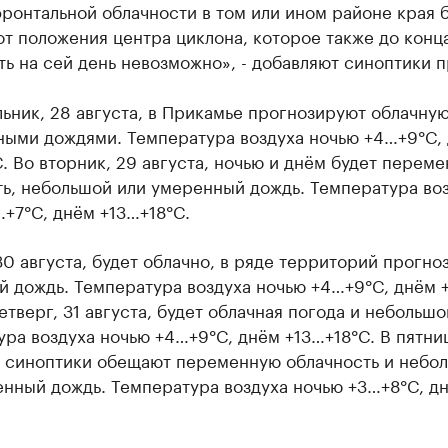
ронтальной облачности в том или ином районе края 
от положения центра циклона, которое также до конц
ь на сей день невозможно», - добавляют синоптики п
ьник, 28 августа, в Прикамье прогнозируют облачну
ными дождями. Температура воздуха ночью +4…+9°C,
. Во вторник, 29 августа, ночью и днём будет переме
ть, небольшой или умеренный дождь. Температура во
+7°C, днём +13…+18°C.
30 августа, будет облачно, в ряде территорий прогно
й дождь. Температура воздуха ночью +4…+9°C, днём 
четверг, 31 августа, будет облачная погода и небольшо
ра воздуха ночью +4…+9°C, днём +13…+18°C. В пятниц
, синоптики обещают переменную облачность и небо
енный дождь. Температура воздуха ночью +3…+8°C, д