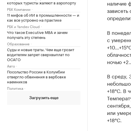
наличие ф
которых туристы жалеют в аэропорту
РБК Компании
зависеть 
11 мифов об ИИ в промышленности — и
определит
как все устроено на практике
РБК и Yandex Cloud
В понедел
Что такое Executive MBA и зачем
получать эту степень
с умерен
Образование
+10…+15°C
Суды и новые траты. Чем еще грозит
облачнос
водителям запрет сверхвыплат по
ОСАГО
ночью +2…
Авто
Посольство России в Колумбии
В среду, 
отвергло обвинения в вербовке
наемников
небольшо
Политика
+18°C. В 
Температу
Загрузить еще
сентября
или умер
+18°C.