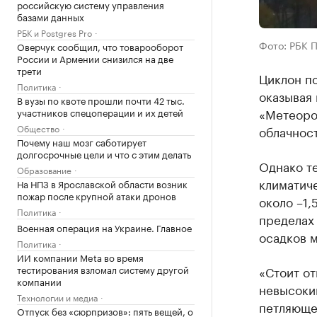
российскую систему управления
базами данных
РБК и Postgres Pro
Фото: РБК 
Оверчук сообщил, что товарооборот
России и Армении снизился на две
трети
Циклон по
Политика
оказывая 
В вузы по квоте прошли почти 42 тыс.
«Метеорол
участников спецоперации и их детей
Общество
облачност
Почему наш мозг саботирует
долгосрочные цели и что с этим делать
Однако те
Образование
климатиче
На НПЗ в Ярославской области возник
пожар после крупной атаки дронов
около –1,
Политика
пределах 
Военная операция на Украине. Главное
осадков м
Политика
ИИ компании Meta во время
тестирования взломал систему другой
«Стоит от
компании
невысоки
Технологии и медиа
петляющем
Отпуск без «сюрпризов»: пять вещей, о