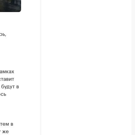
рь,
рамках
ставит
 будут в
есь
тем в
у же