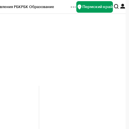
Пермский край
вления РБК
РБК Образование
редитные рейтинги
Франшизы
Газета
ок наличной валюты