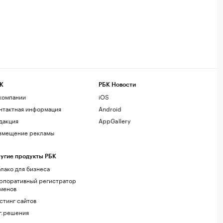
К
РБК Новости
компании
iOS
нтактная информация
Android
дакция
AppGallery
змещение рекламы
угие продукты РБК
лако для бизнеса
рпоративный регистратор
менов
стинг сайтов
г.решения