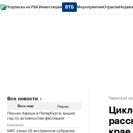
Подписка на РБК
Инвестиции
Мероприятия
Отрасли
Недви
РБК Курсы
РБК Life
Тренды
Визионеры
Национальные проекты
Горо
Спецпроекты СПб
Конференции СПб
Спецпроекты
Проверка конт
Пермский кр
Все новости
Пермь
Весь мир
Цикл
Пикник Афиши в Петербурге: вышел
гид по активностям фестиваля
расс
Компании
NBC узнал об экстренном собрании
крае