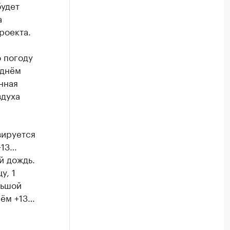
будет
а
роекта.
ю погоду
 днём
нная
здуха
зируется
+13…
й дождь.
у, 1
льшой
нём +13…