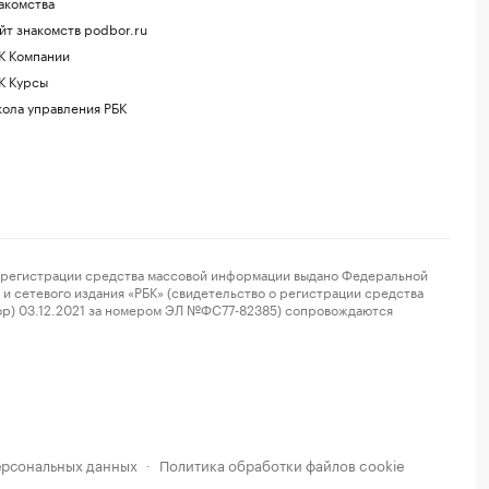
акомства
йт знакомств podbor.ru
К Компании
К Курсы
ола управления РБК
регистрации средства массовой информации выдано Федеральной
и сетевого издания «РБК» (свидетельство о регистрации средства
ор) 03.12.2021 за номером ЭЛ №ФС77-82385) сопровождаются
ерсональных данных
Политика обработки файлов cookie
·