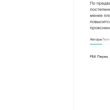
По предв
постепен
менее пл
повысится
прояснени
Авторы
Теги
РБК Пермь