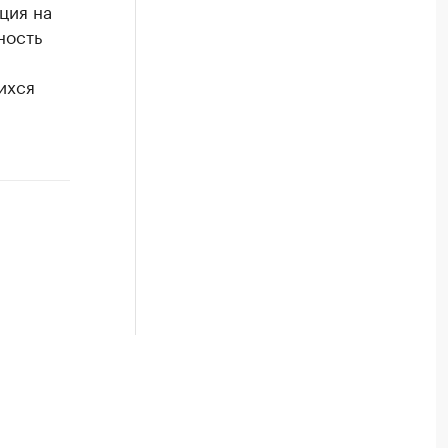
ция на
ность
ихся