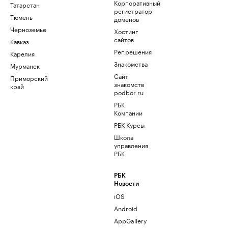
Корпоративный
Татарстан
регистратор
Тюмень
доменов
Черноземье
Хостинг
сайтов
Кавказ
Рег.решения
Карелия
Знакомства
Мурманск
Сайт
Приморский
знакомств
край
podbor.ru
РБК
Компании
РБК Курсы
Школа
управления
РБК
РБК
Новости
iOS
Android
AppGallery