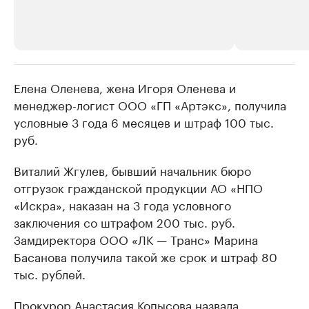
Елена Оленева, жена Игоря Оленева и
РБК Компании
РБК Компании
менеджер-логист ООО «ГП «Артэкс», получила
Крупнейшие производители и
Страховые к
условные 3 года 6 месяцев и штраф 100 тыс.
продавцы медийной продукции
присутствую
руб.
Ознакомьтесь с информацией в каталоге
Посмотрите в ката
Виталий Жгулев, бывший начальник бюро
отгрузок гражданской продукции АО «НПО
«Искра», наказан на 3 года условного
заключения со штрафом 200 тыс. руб.
Замдиректора ООО «ЛК — Транс» Марина
Басанова получила такой же срок и штраф 80
тыс. рублей.
Прокурор Анастасия Копысова назвала