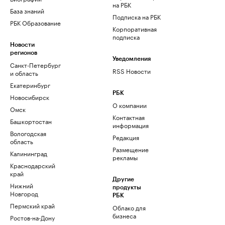
на РБК
База знаний
Подписка на РБК
РБК Образование
Корпоративная
подписка
Новости
регионов
Уведомления
Санкт-Петербург
RSS Новости
и область
Екатеринбург
РБК
Новосибирск
О компании
Омск
Контактная
Башкортостан
информация
Вологодская
Редакция
область
Размещение
Калининград
рекламы
Краснодарский
край
Другие
Нижний
продукты
Новгород
РБК
Пермский край
Облако для
бизнеса
Ростов-на-Дону