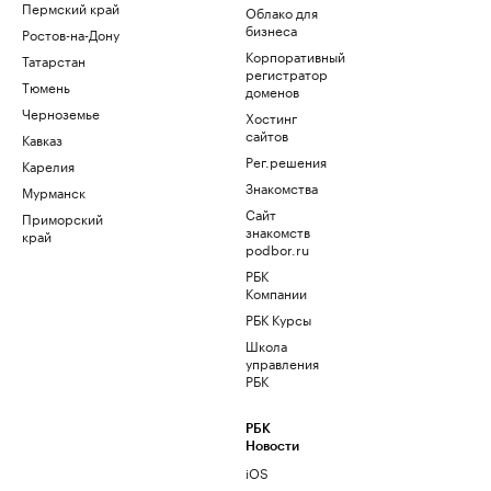
Пермский край
Облако для
бизнеса
Ростов-на-Дону
Корпоративный
Татарстан
регистратор
Тюмень
доменов
Черноземье
Хостинг
сайтов
Кавказ
Рег.решения
Карелия
Знакомства
Мурманск
Сайт
Приморский
знакомств
край
podbor.ru
РБК
Компании
РБК Курсы
Школа
управления
РБК
РБК
Новости
iOS