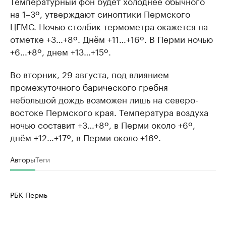
Температурный фон будет холоднее обычного
на 1–3º, утверждают синоптики Пермского
ЦГМС. Ночью столбик термометра окажется на
отметке +3…+8º. Днём +11…+16º. В Перми ночью
+6…+8º, днем +13…+15º.
Во вторник, 29 августа, под влиянием
промежуточного барического гребня
небольшой дождь возможен лишь на северо-
востоке Пермского края. Температура воздуха
ночью составит +3…+8º, в Перми около +6º,
днём +12…+17º, в Перми около +16º.
Авторы
Теги
РБК Пермь