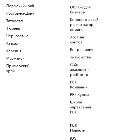
Пермский край
Облако для
бизнеса
Ростов-на-Дону
Корпоративный
Татарстан
регистратор
Тюмень
доменов
Черноземье
Хостинг
сайтов
Кавказ
Рег.решения
Карелия
Знакомства
Мурманск
Сайт
Приморский
знакомств
край
podbor.ru
РБК
Компании
РБК Курсы
Школа
управления
РБК
РБК
Новости
iOS