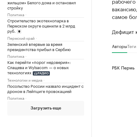
рабочего
жильцом» Белого дома и остановил
стройку
вакансию,
Политика
самое бо
Строительство экотехнопарка в
Пермском округе оценили в 2 млрд
Дефицит 
руб.
Пермский край
Зеленский впервые за время
Авторы
Теги
президентства прибыл в Сербию
Политика
Как перейти «порог недоверия»:
РБК Пермь
Слащева и Wylsacom — о новых
технологиях
РАДИО
Технологии и медиа
Посольство России назвало инцидент с
дроном в Лейпциге провокацией
Политика
Загрузить еще