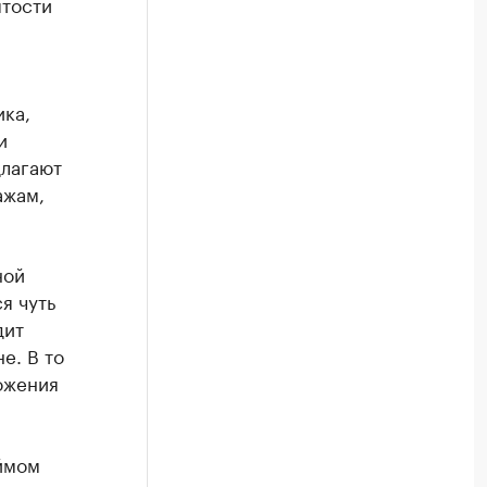
ятости
ика,
и
длагают
ажам,
ной
я чуть
дит
е. В то
ожения
ймом