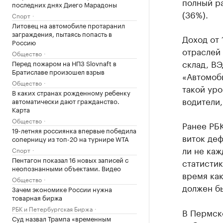
полный ра
последних днях Диего Марадоны
(36%).
Спорт
Литовец на автомобиле протаранил
заграждения, пытаясь попасть в
Доход от 
Россию
отраслей 
Общество
склад, ВЭ
Перед пожаром на НПЗ Slovnaft в
Братиславе произошел взрыв
«Автомоб
Общество
такой ур
В каких странах рожденному ребенку
водители
автоматически дают гражданство.
Карта
Общество
Ранее РБ
19-летняя россиянка впервые победила
виток де
соперницу из топ-20 на турнире WTA
ли не каж
Спорт
Пентагон показал 16 новых записей с
статистик
неопознанными объектами. Видео
время как
Общество
должен бы
Зачем экономике России нужна
товарная биржа
РБК и Петербургская Биржа
В Пермск
Суд назвал Трампа «временным