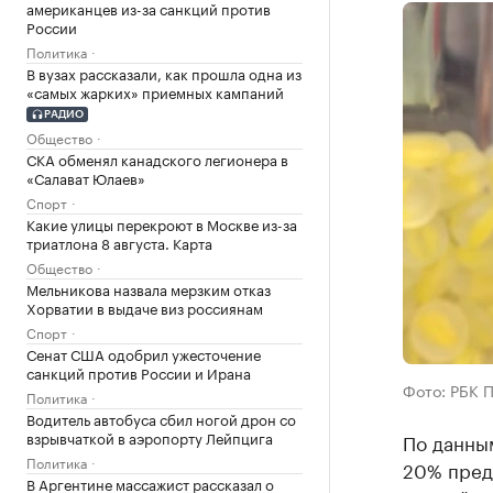
американцев из-за санкций против
России
Политика
В вузах рассказали, как прошла одна из
«самых жарких» приемных кампаний
РАДИО
Общество
СКА обменял канадского легионера в
«Салават Юлаев»
Спорт
Какие улицы перекроют в Москве из-за
триатлона 8 августа. Карта
Общество
Мельникова назвала мерзким отказ
Хорватии в выдаче виз россиянам
Спорт
Сенат США одобрил ужесточение
санкций против России и Ирана
Фото: РБК 
Политика
Водитель автобуса сбил ногой дрон со
взрывчаткой в аэропорту Лейпцига
По данным
Политика
20% предл
В Аргентине массажист рассказал о