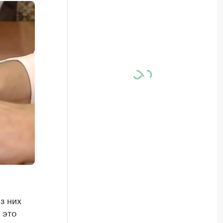
з них
 это