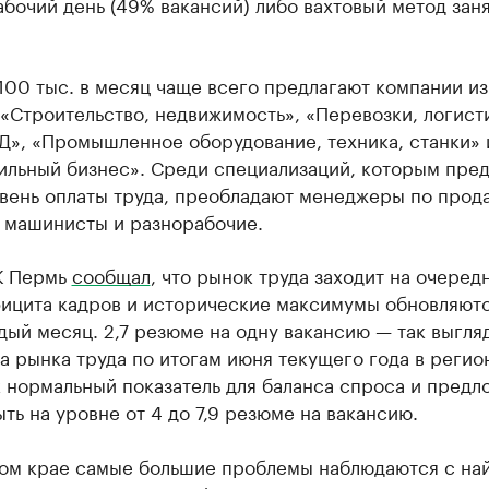
бочий день (49% вакансий) либо вахтовый метод зан
100 тыс. в месяц чаще всего предлагают компании из
«Строительство, недвижимость», «Перевозки, логист
Д», «Промышленное оборудование, техника, станки» 
ильный бизнес». Среди специализаций, которым пре
овень оплаты труда, преобладают менеджеры по прод
, машинисты и разнорабочие.
К Пермь
сообщал
, что рынок труда заходит на очеред
фицита кадров и исторические максимумы обновляютс
дый месяц. 2,7 резюме на одну вакансию — так выгля
а рынка труда по итогам июня текущего года в регион
 нормальный показатель для баланса спроса и предл
ть на уровне от 4 до 7,9 резюме на вакансию.
ом крае самые большие проблемы наблюдаются с на