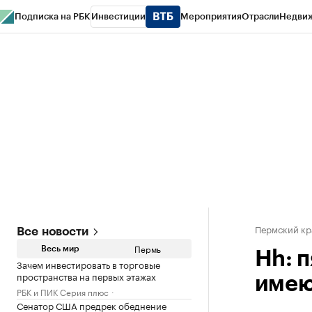
Подписка на РБК
Инвестиции
Мероприятия
Отрасли
Недви
РБК Курсы
РБК Life
Тренды
Визионеры
Национальные проекты
Горо
Спецпроекты СПб
Конференции СПб
Спецпроекты
Проверка конт
Пермский кр
Все новости
Пермь
Весь мир
Hh: 
Зачем инвестировать в торговые
пространства на первых этажах
имею
РБК и ПИК Серия плюс
Сенатор США предрек обеднение