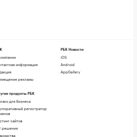
К
РБК Новости
компании
iOS
нтактная информация
Android
дакция
AppGallery
змещение рекламы
угие продукты РБК
лако для бизнеса
рпоративный регистратор
менов
стинг сайтов
г.решения
акомства