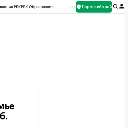
Пермский край
вления РБК
РБК Образование
редитные рейтинги
Франшизы
Газета
ок наличной валюты
амье
б.