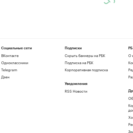
Социальные сети
Подписки
РБ
ВКонтакте
Скрыть баннеры на РБК
О 
Одноклассники
Подписка на РБК
Ко
Telegram
Корпоративная подписка
Ре
Дзен
Ра
Уведомления
RSS Новости
Др
Об
Ко
до
Хо
Ре
Зн