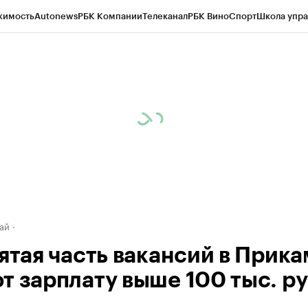
жимость
Autonews
РБК Компании
Телеканал
РБК Вино
Спорт
Школа упра
д
Стиль
Крипто
РБК Бизнес-среда
Дискуссионный клуб
Исследования
К
рагентов
Политика
Экономика
Бизнес
Технологии и медиа
Финансы
Рын
ай
пятая часть вакансий в Прик
т зарплату выше 100 тыс. ру