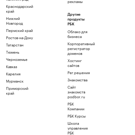
рекламы
Краснодарский
край
Другие
Нижний
продукты
Новгород
РБК
Пермский край
Облако для
бизнеса
Ростов-на-Дону
Корпоративный
Татарстан
регистратор
Тюмень
доменов
Черноземье
Хостинг
сайтов
Кавказ
Рег.решения
Карелия
Знакомства
Мурманск
Сайт
Приморский
знакомств
край
podbor.ru
РБК
Компании
РБК Курсы
Школа
управления
РБК