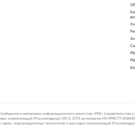
Об
Ко
до
Хо
Ре
Зн
Са
РБ
РБ
Шк
ения и материалы информационного агентства «РБК» (свидетельство о 
овых коммуникаций (Роскомнадзор) 09.12.2015 за номером ИА №ФС77-63848) 
 связи, информационных технологий и массовых коммуникаций (Роскомнадз