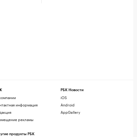
К
РБК Новости
компании
iOS
нтактная информация
Android
дакция
AppGallery
змещение рекламы
угие продукты РБК