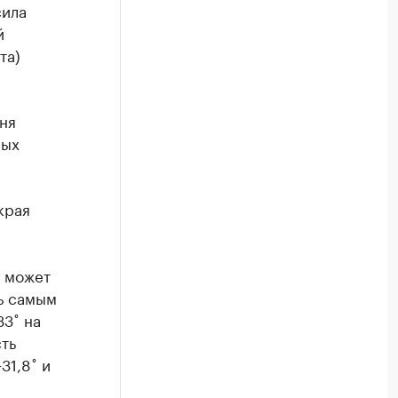
сила
й
та)
ня
ных
края
х может
ть самым
33˚ на
ть
31,8˚ и