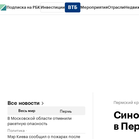
Подписка на РБК
Инвестиции
Мероприятия
Отрасли
Недви
РБК Курсы
РБК Life
Тренды
Визионеры
Национальные проекты
Горо
Спецпроекты СПб
Конференции СПб
Спецпроекты
Проверка конт
Пермский кр
Все новости
Пермь
Весь мир
Сино
В Московской области отменили
ракетную опасность
в Пе
Политика
Мэр Киева сообщил о пожарах после