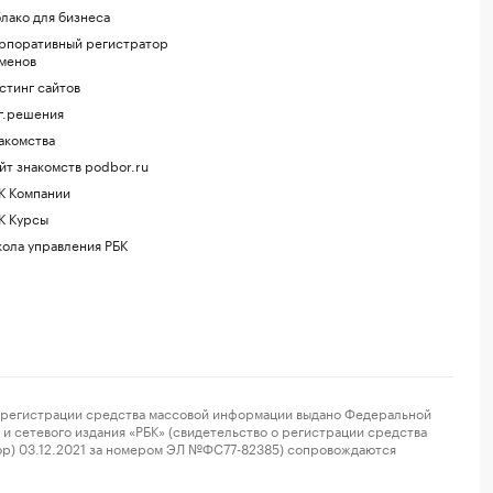
лако для бизнеса
рпоративный регистратор
менов
стинг сайтов
г.решения
акомства
йт знакомств podbor.ru
К Компании
К Курсы
ола управления РБК
регистрации средства массовой информации выдано Федеральной
и сетевого издания «РБК» (свидетельство о регистрации средства
ор) 03.12.2021 за номером ЭЛ №ФС77-82385) сопровождаются