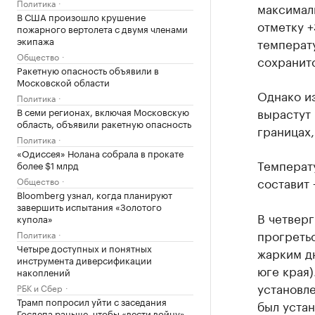
Политика
максимал
В США произошло крушение
отметку +
пожарного вертолета с двумя членами
экипажа
температу
Общество
сохранит
Ракетную опасность объявили в
Московской области
Однако из
Политика
вырастут 
В семи регионах, включая Московскую
область, объявили ракетную опасность
границах,
Политика
«Одиссея» Нолана собрала в прокате
Температу
более $1 млрд
составит 
Общество
Bloomberg узнал, когда планируют
завершить испытания «Золотого
В четверг
купола»
прогретьс
Политика
Четыре доступных и понятных
жарким дн
инструмента диверсификации
юге края)
накоплений
установле
РБК и Сбер
Трамп попросил уйти с заседания
был устан
Госдепа раньше, чтобы «вести войну»