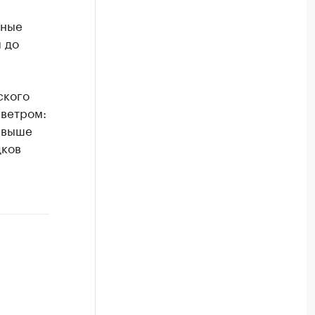
ьные
 до
ского
 ветром:
е выше
дков