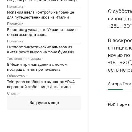
Политика
С суббот
Испания ввела контроль на границе
для путешественников из Италии
ливни с г
Политика
+28…+30˚,
Bloomberg узнал, что Украине грозит
обвал экспорта зерна
В воскре
Политика
антицикл
Экспорт синтетических алмазов из
Китая резко вырос на фоне бума ИИ
ночью по 
Технологии и медиа
+18…+20˚,
В Чехии при нападении с ножом
есть не 
пострадали четыре человека
Общество
Telegraph сообщил о выплатах УЕФА
Авторы
Теги
вероятной любовнице Инфантино
Спорт
РБК Пермь
Загрузить еще