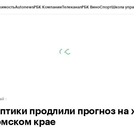
жимость
Autonews
РБК Компании
Телеканал
РБК Вино
Спорт
Школа упра
д
Стиль
Крипто
РБК Бизнес-среда
Дискуссионный клуб
Исследования
К
рагентов
Политика
Экономика
Бизнес
Технологии и медиа
Финансы
Рын
ай
птики продлили прогноз на 
рмском крае