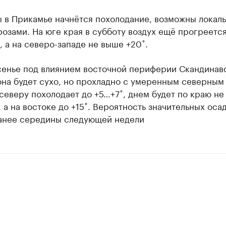
ы в Прикамье начнётся похолодание, возможны локал
розами. На юге края в субботу воздух ещё прогреется
 а на северо-западе не выше +20˚.
сенье под влиянием восточной периферии Скандинав
она будет сухо, но прохладно с умеренным северным
северу похолодает до +5…+7˚, днем будет по краю н
 а на востоке до +15˚. Вероятность значительных оса
ранее середины следующей недели