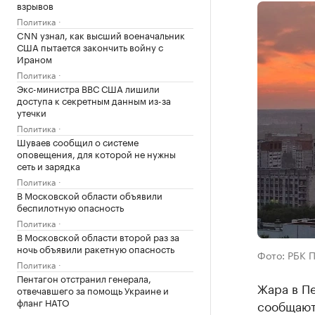
взрывов
Политика
CNN узнал, как высший военачальник
США пытается закончить войну с
Ираном
Политика
Экс-министра ВВС США лишили
доступа к секретным данным из-за
утечки
Политика
Шуваев сообщил о системе
оповещения, для которой не нужны
сеть и зарядка
Политика
В Московской области объявили
беспилотную опасность
Политика
В Московской области второй раз за
ночь объявили ракетную опасность
Фото: РБК 
Политика
Пентагон отстранил генерала,
Жара в П
отвечавшего за помощь Украине и
фланг НАТО
сообщают 