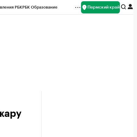
Пермский край
вления РБК
РБК Образование
редитные рейтинги
Франшизы
Газета
ок наличной валюты
жару