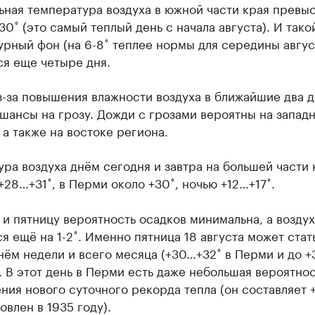
ьная температура воздуха в южной части края превы
30˚ (это самый теплый день с начала августа). И тако
рный фон (на 6-8˚ теплее нормы для середины авгус
ся еще четыре дня.
-за повышения влажности воздуха в ближайшие два д
шансы на грозу. Дожди с грозами вероятны на запад
 а также на востоке региона.
ра воздуха днём сегодня и завтра на большей части 
+28…+31˚, в Перми около +30˚, ночью +12…+17˚.
 и пятницу вероятность осадков минимальна, а возду
я ещё на 1-2˚. Именно пятница 18 августа может ста
ём недели и всего месяца (+30…+32˚ в Перми и до +
. В этот день в Перми есть даже небольшая вероятнос
ния нового суточного рекорда тепла (он составляет +
овлен в 1935 году).