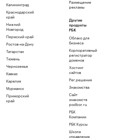
Размещение
Калининград
рекламы
Краснодарский
край
Другие
Нижний
продукты
Новгород
РБК
Пермский край
Облако для
бизнеса
Ростов-на-Дону
Корпоративный
Татарстан
регистратор
Тюмень
доменов
Черноземье
Хостинг
сайтов
Кавказ
Рег.решения
Карелия
Знакомства
Мурманск
Сайт
Приморский
знакомств
край
podbor.ru
РБК
Компании
РБК Курсы
Школа
управления