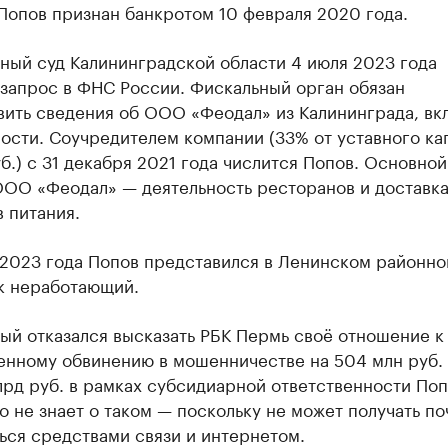
Попов признан банкротом 10 февраля 2020 года.
ный суд Калининградской области 4 июля 2023 года
 запрос в ФНС России. Фискальный орган обязан
вить сведения об ООО «Феодал» из Калининграда, вк
сти. Соучредителем компании (33% от уставного кап
б.) с 31 декабря 2021 года числится Попов. Основной
ООО «Феодал» — деятельность ресторанов и доставк
 питания.
 2023 года Попов представился в Ленинском районно
к неработающий.
ый отказался высказать РБК Пермь своё отношение к
енному обвинению в мошенничестве на 504 млн руб.
лрд руб. в рамках субсидиарной ответственности По
то не знает о таком — поскольку не может получать по
ься средствами связи и интернетом.