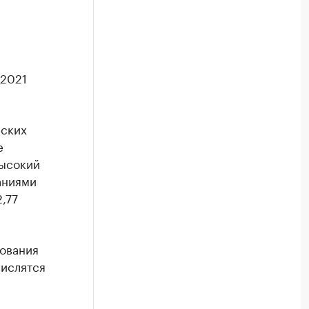
 2021
еских
е
высокий
аниями
,77
ования
числятся