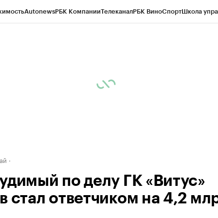
жимость
Autonews
РБК Компании
Телеканал
РБК Вино
Спорт
Школа упра
д
Стиль
Крипто
РБК Бизнес-среда
Дискуссионный клуб
Исследования
К
рагентов
Политика
Экономика
Бизнес
Технологии и медиа
Финансы
Рын
ай
удимый по делу ГК «Витус»
в стал ответчиком на 4,2 мл