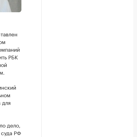
тавлен
ом
компаний
ить РБК
ной
м.
инский
ьном
 для
ло дело,
 суда РФ