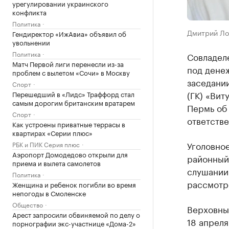
урегулировании украинского
конфликта
Политика
Дмитрий Ло
Гендиректор «ИжАвиа» объявил об
увольнении
Политика
Совладел
Матч Первой лиги перенесли из-за
под денеж
проблем с вылетом «Сочи» в Москву
заседании
Спорт
(ГК) «Вит
Перешедший в «Лидс» Траффорд стал
самым дорогим британским вратарем
Пермь об
Спорт
ответстве
Как устроены приватные террасы в
квартирах «Серии плюс»
Уголовно
РБК и ПИК Серия плюс
Аэропорт Домодедово открыли для
районный
приема и вылета самолетов
слушании 
Политика
рассмотр
Женщина и ребенок погибли во время
непогоды в Смоленске
Общество
Верховный
Арест запросили обвиняемой по делу о
18 апреля
порнографии экс-участнице «Дома-2»