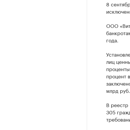
8 сентяб
исключен
ООО «Вит
банкротам
года.
Установл
лиц ценн
проценты 
процент 
заключено
млрд руб.
В реестр
305 граж
требован