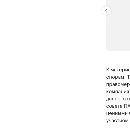
РБК Компан
К матери
Крупные
спорам. 
правомер
Найдите и про
компания
данного п
совета П
ценными 
участием