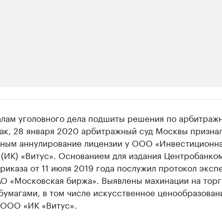
ии
алам уголовного дела подшиты решения по арбитраж
 организации в нефтегазовой промышленно
Так, 28 января 2020 арбитражный суд Москвы призна
ным аннулирование лицензии у ООО «Инвестиционн
верьте данные в каталоге
 (ИК) «Витус». Основанием для издания Центробанко
риказа от 11 июля 2019 года послужил протокол эксп
АО «Московская биржа». Выявлены махинации на торг
бумагами, в том числе искусственное ценообразован
 ООО «ИК «Витус».