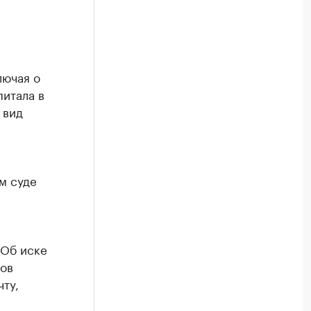
лючая о
итала в
 вид
а
м суде
 Об иске
пов
чту,