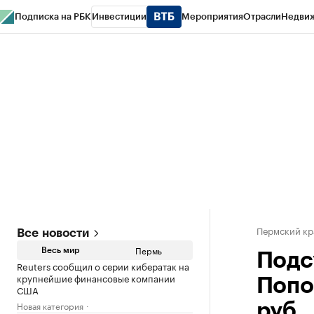
Подписка на РБК
Инвестиции
Мероприятия
Отрасли
Недви
РБК Курсы
РБК Life
Тренды
Визионеры
Национальные проекты
Горо
Спецпроекты СПб
Конференции СПб
Спецпроекты
Проверка конт
Пермский кр
Все новости
Пермь
Весь мир
Подс
Reuters сообщил о серии кибератак на
крупнейшие финансовые компании
Попо
США
Новая категория
руб.