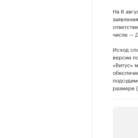
На 8 авгу
заявлени
ответств
числе — 
Исход спо
версии по
«Витус» 
обеспече
подсудим
размере (ч