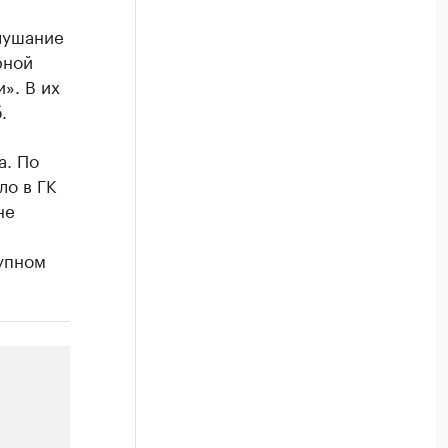
лушание
рной
». В их
.
а. По
ло в ГК
не
упном