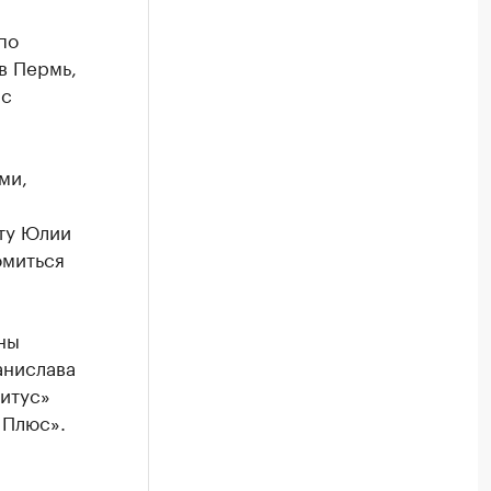
по
в Пермь,
 с
ми,
ту Юлии
омиться
ны
анислава
итус»
 Плюс».