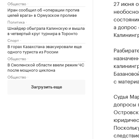
27 июня о
Общество
Иран сообщил об «операции против
необосно
целей врага» в Ормузском проливе
состоянию
Политика
а допрос
Шнайдер обыграла Калинскую и вышла
в четвертый круг турнира в Торонто
Калининг
Спорт
В горах Казахстана эвакуировали еще
Разбират
одного туриста из России
назначенн
Общество
В Смоленской области ввели режим ЧС
калининг
после мощного циклона
Базановой
Общество
с материа
Загрузить еще
Судья Мар
допросы 
Островск
юридичес
Поскольку
следствие