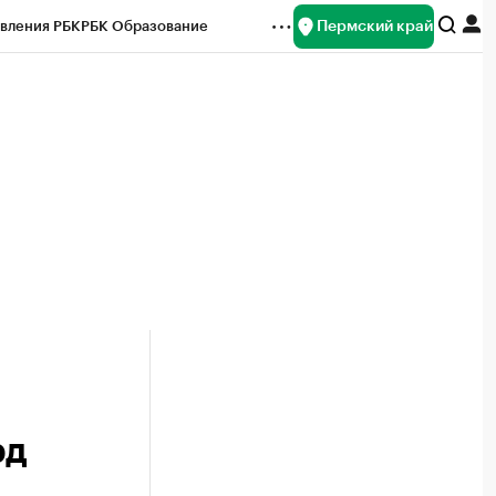
Пермский край
вления РБК
РБК Образование
редитные рейтинги
Франшизы
Газета
ок наличной валюты
рд