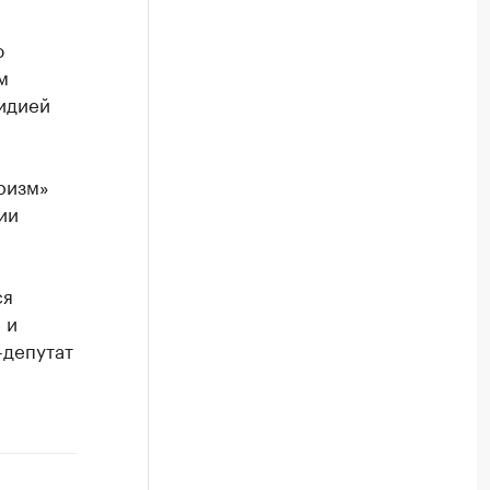
ю
м
идией
ризм»
ии
ся
 и
-депутат