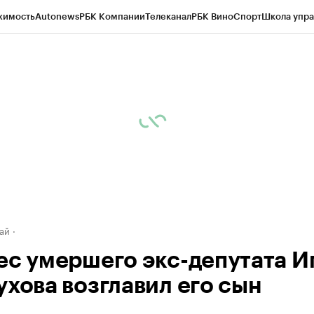
жимость
Autonews
РБК Компании
Телеканал
РБК Вино
Спорт
Школа упра
д
Стиль
Крипто
РБК Бизнес-среда
Дискуссионный клуб
Исследования
К
рагентов
Политика
Экономика
Бизнес
Технологии и медиа
Финансы
Рын
ай
ес умершего экс-депутата И
ухова возглавил его сын