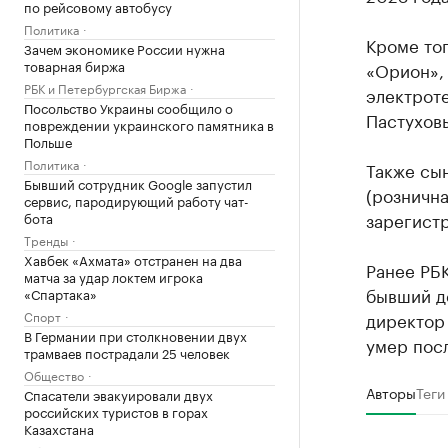
по рейсовому автобусу
Политика
Кроме то
Зачем экономике России нужна
товарная биржа
«Орион»,
РБК и Петербургская Биржа
электрот
Посольство Украины сообщило о
Пастухов
повреждении украинского памятника в
Польше
Политика
Также сы
Бывший сотрудник Google запустил
(розничн
сервис, пародирующий работу чат-
зарегистр
бота
Тренды
Хавбек «Ахмата» отстранен на два
Ранее РБ
матча за удар локтем игрока
бывший д
«Спартака»
Спорт
директор
В Германии при столкновении двух
умер пос
трамваев пострадали 25 человек
Общество
Авторы
Теги
Спасатели эвакуировали двух
российских туристов в горах
Казахстана