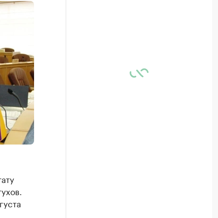
тату
ухов.
густа