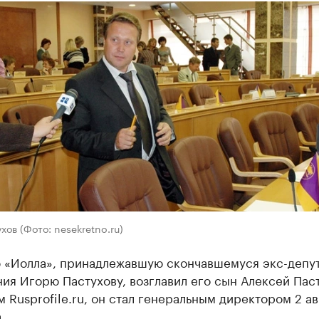
хов (Фото: nesekretno.ru)
 «Иолла», принадлежавшую скончавшемуся экс-депу
ия Игорю Пастухову, возглавил его сын Алексей Паст
 Rusprofile.ru, он стал генеральным директором 2 ав
.