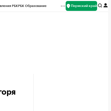
Пермский край
вления РБК
РБК Образование
редитные рейтинги
Франшизы
Газета
ок наличной валюты
горя