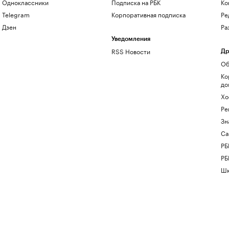
Одноклассники
Подписка на РБК
Ко
Telegram
Корпоративная подписка
Ре
Дзен
Ра
Уведомления
RSS Новости
Др
Об
Ко
до
Хо
Ре
Зн
Са
РБ
РБ
Шк