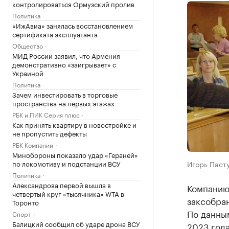
контролироваться Ормузский пролив
Политика
«ИжАвиа» занялась восстановлением
сертификата эксплуатанта
Общество
МИД России заявил, что Армения
демонстративно «заигрывает» с
Украиной
Политика
Зачем инвестировать в торговые
пространства на первых этажах
РБК и ПИК Серия плюс
Как принять квартиру в новостройке и
не пропустить дефекты
РБК Компании
Минобороны показало удар «Гераней»
по локомотиву и подстанции ВСУ
Игорь Пасту
Политика
Александрова первой вышла в
Компанию
четвертый круг «тысячника» WTA в
заксобран
Торонто
По данным
Спорт
Балицкий сообщил об ударе дрона ВСУ
2023 года