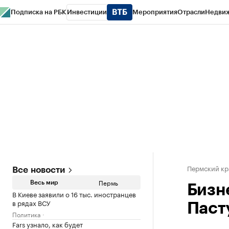
Подписка на РБК
Инвестиции
Мероприятия
Отрасли
Недви
РБК Курсы
РБК Life
Тренды
Визионеры
Национальные проекты
Горо
Спецпроекты СПб
Конференции СПб
Спецпроекты
Проверка конт
Пермский кр
Все новости
Пермь
Весь мир
Бизн
В Киеве заявили о 16 тыс. иностранцев
в рядах ВСУ
Паст
Политика
Fars узнало, как будет