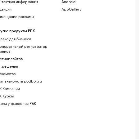
нтактная информация
Android
дакция
AppGallery
змещение рекламы
угие продукты РБК
лако для бизнеса
рпоративный регистратор
менов
стинг сайтов
г.решения
акомства
йт знакомств podbor.ru
К Компании
К Курсы
ола управления РБК