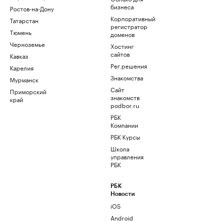
бизнеса
Ростов-на-Дону
Корпоративный
Татарстан
регистратор
Тюмень
доменов
Черноземье
Хостинг
сайтов
Кавказ
Рег.решения
Карелия
Знакомства
Мурманск
Сайт
Приморский
знакомств
край
podbor.ru
РБК
Компании
РБК Курсы
Школа
управления
РБК
РБК
Новости
iOS
Android