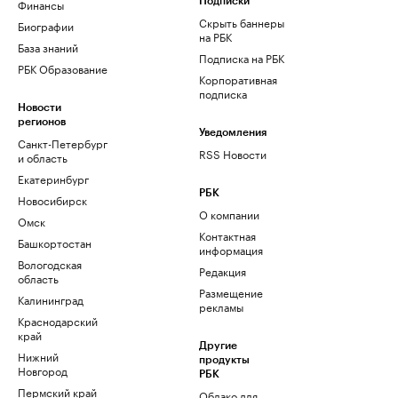
Финансы
Подписки
Скрыть баннеры
Биографии
на РБК
База знаний
Подписка на РБК
РБК Образование
Корпоративная
подписка
Новости
регионов
Уведомления
Санкт-Петербург
RSS Новости
и область
Екатеринбург
РБК
Новосибирск
О компании
Омск
Контактная
Башкортостан
информация
Вологодская
Редакция
область
Размещение
Калининград
рекламы
Краснодарский
край
Другие
Нижний
продукты
Новгород
РБК
Пермский край
Облако для