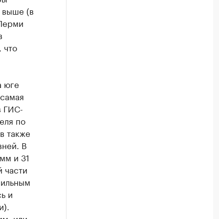
 выше (в
 Перми
в
 что
а юге
 самая
в ГИС-
еля по
в также
вней. В
мм и 31
й части
сильным
ь и
и).
мм, или