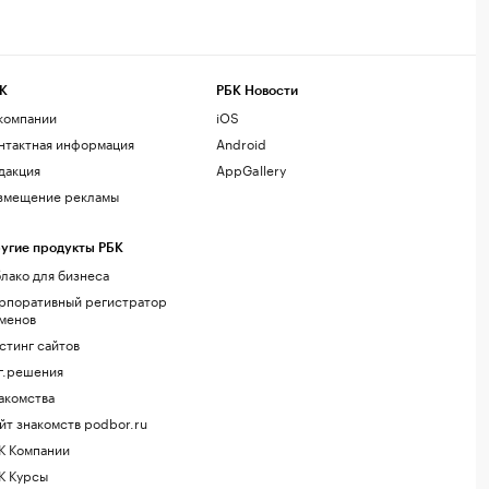
К
РБК Новости
компании
iOS
нтактная информация
Android
дакция
AppGallery
змещение рекламы
угие продукты РБК
лако для бизнеса
рпоративный регистратор
менов
стинг сайтов
г.решения
акомства
йт знакомств podbor.ru
К Компании
К Курсы