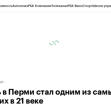
жимость
Autonews
РБК Компании
Телеканал
РБК Вино
Спорт
Школа упра
д
Стиль
Крипто
РБК Бизнес-среда
Дискуссионный клуб
Исследования
К
рагентов
Политика
Экономика
Бизнес
Технологии и медиа
Финансы
Рын
ай
 в Перми стал одним из сам
х в 21 веке