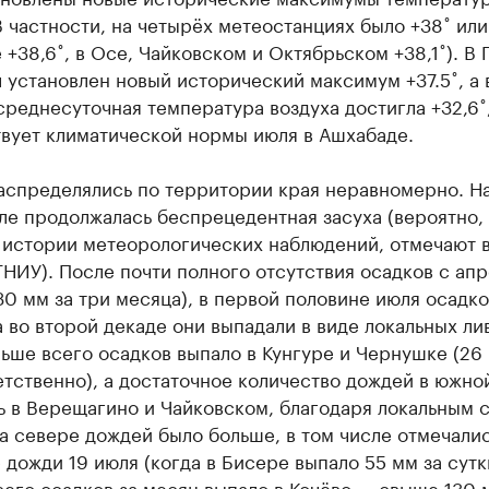
В частности, на четырёх метеостанциях было +38˚ или
+38,6˚, в Осе, Чайковском и Октябрьском +38,1˚). В
 установлен новый исторический максимум +37.5˚, а 
реднесуточная температура воздуха достигла +32,6˚,
твует климатической нормы июля в Ашхабаде.
аспределялись по территории края неравномерно. Н
ле продолжалась беспрецедентная засуха (вероятно,
 истории метеорологических наблюдений, отмечают 
НИУ). После почти полного отсутствия осадков с апр
30 мм за три месяца), в первой половине июля осадко
а во второй декаде они выпадали в виде локальных ли
ьше всего осадков выпало в Кунгуре и Чернушке (26 
тственно), а достаточное количество дождей в южно
ь в Верещагино и Чайковском, благодаря локальным 
а севере дождей было больше, в том числе отмечалис
дожди 19 июля (когда в Бисере выпало 55 мм за сутк
его осадков за месяц выпало в Кочёво — свыше 130 