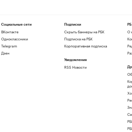
Социальные сети
Подписки
РБ
ВКонтакте
Скрыть баннеры на РБК
О 
Одноклассники
Подписка на РБК
Ко
Telegram
Корпоративная подписка
Ре
Дзен
Ра
Уведомления
RSS Новости
Др
Об
Ко
до
Хо
Ре
Зн
Са
РБ
РБ