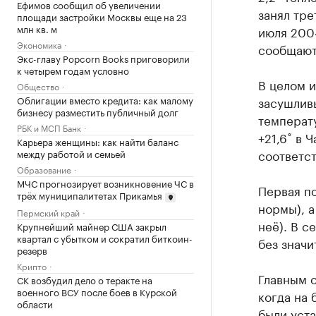
Ефимов сообщил об увеличении
занял тре
площади застройки Москвы еще на 23
млн кв. м
июля 2004
Экономика
сообщают
Экс-главу Popcorn Books приговорили
к четырем годам условно
В целом и
Общество
Облигации вместо кредита: как малому
засушлив
бизнесу разместить публичный долг
температу
РБК и МСП Банк
+21,6˚ в 
Карьера женщины: как найти баланс
соответст
между работой и семьей
Образование
МЧС прогнозирует возникновение ЧС в
Первая по
трёх муниципалитетах Прикамья
нормы), а
Пермский край
неё). В с
Крупнейший майнер США закрыл
квартал с убытком и сократил биткоин-
без значи
резерв
Крипто
Главным с
СК возбудил дело о теракте на
военного ВСУ после боев в Курской
когда на 
области
были уст