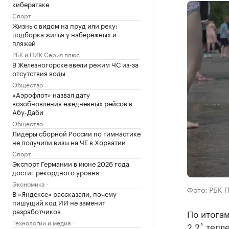
кибератаке
Спорт
Жизнь с видом на пруд или реку:
подборка жилья у набережных и
пляжей
РБК и ПИК Серия плюс
В Железногорске ввели режим ЧС из-за
отсутствия воды
Общество
«Аэрофлот» назвал дату
возобновления ежедневных рейсов в
Абу-Даби
Общество
Лидеры сборной России по гимнастике
не получили визы на ЧЕ в Хорватии
Спорт
Экспорт Германии в июне 2026 года
достиг рекордного уровня
Экономика
Фото: РБК 
В «Яндексе» рассказали, почему
пишущий код ИИ не заменит
разработчиков
По итогам
Технологии и медиа
2,2˚ тепл