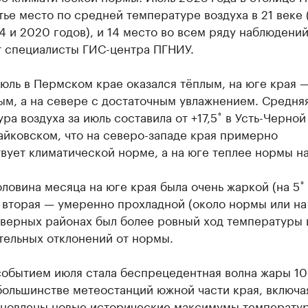
тье место по средней температуре воздуха в 21 веке 
 и 2020 годов), и 14 место во всем ряду наблюдений
 специалисты ГИС-центра ПГНИУ.
юль в Пермском крае оказался тёплым, на юге края 
ым, а на севере с достаточным увлажнением. Средня
ра воздуха за июль составила от +17,5˚ в Усть-Черной
Чайковском, что на северо-западе края примерно
вует климатической норме, а на юге теплее нормы на 
ловина месяца на юге края была очень жаркой (на 5˚
 вторая — умеренно прохладной (около нормы или на
еверных районах был более ровный ход температуры 
тельных отклонений от нормы.
обытием июля стала беспрецедентная волна жары 10-
большинстве метеостанций южной части края, включа
ановлены новые исторические максимумы температу