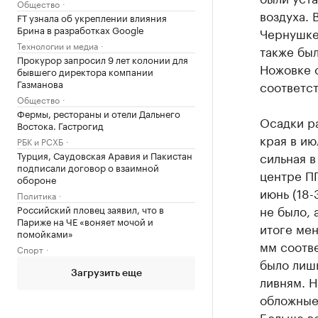
Общество
воздуха. 
FT узнала об укреплении влияния
Брина в разработках Google
Чернушке 
Технологии и медиа
также был
Прокурор запросил 9 лет колонии для
Ножовке с
бывшего директора компании
Газманова
соответс
Общество
Фермы, рестораны и отели Дальнего
Осадки р
Востока. Гастрогид
края в ию
РБК и РСХБ
Турция, Саудовская Аравия и Пакистан
сильная в
подписали договор о взаимной
центре ПГ
обороне
июнь (18-
Политика
не было, 
Российский пловец заявил, что в
Париже на ЧЕ «воняет мочой и
итоге мен
помойками»
мм соотве
Спорт
было лиш
Загрузить еще
ливням. Н
обложные 
Больше вс