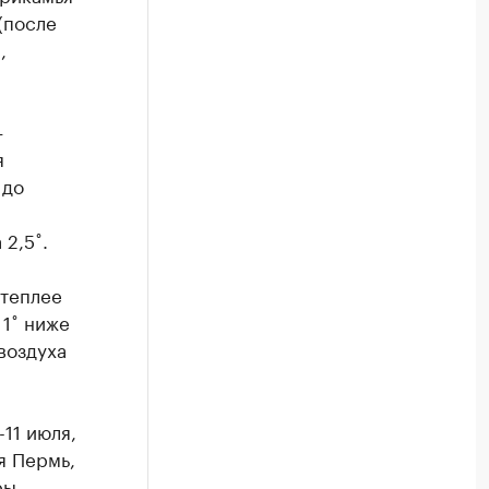
(после
,
—
я
 до
2,5˚.
 теплее
 1˚ ниже
воздуха
11 июля,
я Пермь,
ры