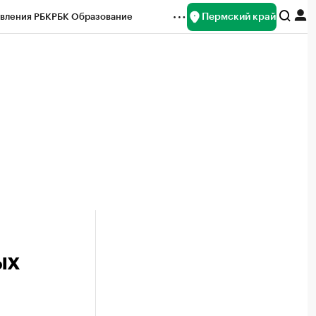
Пермский край
вления РБК
РБК Образование
редитные рейтинги
Франшизы
Газета
ок наличной валюты
ых