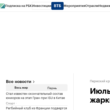
Подписка на РБК
Инвестиции
Мероприятия
Отрасли
Недви
РБК Курсы
РБК Life
Тренды
Визионеры
Национальные проекты
Горо
Спецпроекты СПб
Конференции СПб
Спецпроекты
Проверка конт
Пермский кр
Все новости
Пермь
Весь мир
Июль
Стал известен окончательный состав
юниоров на этап Гран-при ISU в Китае
жарки
Спорт
Регбийный клуб из Франции подвергся