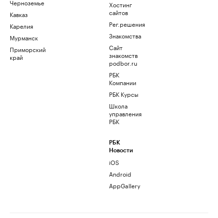
Черноземье
Хостинг
сайтов
Кавказ
Рег.решения
Карелия
Знакомства
Мурманск
Сайт
Приморский
знакомств
край
podbor.ru
РБК
Компании
РБК Курсы
Школа
управления
РБК
РБК
Новости
iOS
Android
AppGallery