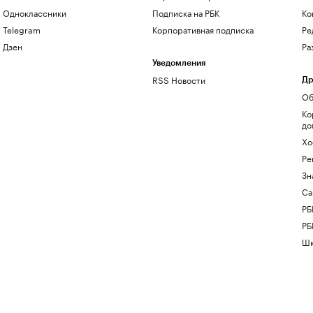
Одноклассники
Подписка на РБК
Ко
Telegram
Корпоративная подписка
Ре
Дзен
Ра
Уведомления
RSS Новости
Др
Об
Ко
до
Хо
Ре
Зн
Са
РБ
РБ
Шк