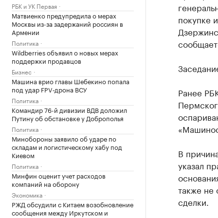
генераль
РБК и УК Первая
Матвиенко предупредила о мерах
покупке 
Москвы из-за задержаний россиян в
Дзержинс
Армении
сообщает
Политика
Wildberries объявил о новых мерах
поддержки продавцов
Заседание
Бизнес
Машина врио главы Шебекино попала
под удар FPV‑дрона ВСУ
Ранее РБ
Политика
Пермского
Командир 76-й дивизии ВДВ доложил
оспарива
Путину об обстановке у Доброполья
«Машинос
Политика
Минобороны заявило об ударе по
складам и логистическому хабу под
В причина
Киевом
указал пр
Политика
Минфин оценит учет расходов
основания
компаний на оборону
также не 
Экономика
сделки.
РЖД обсудили с Китаем возобновление
сообщения между Иркутском и