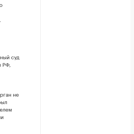
о
,
жный суд
 РФ,
орган не
рыл
телем
ии