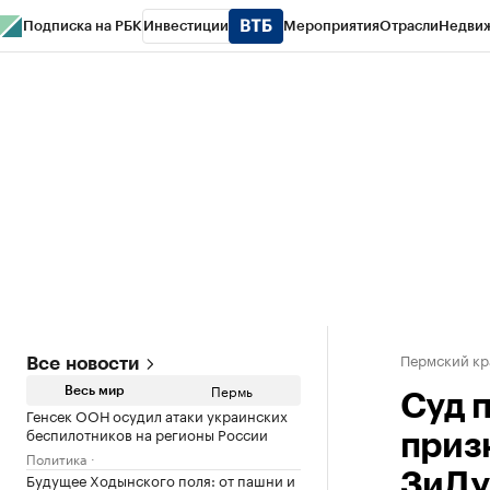
Подписка на РБК
Инвестиции
Мероприятия
Отрасли
Недви
РБК Курсы
РБК Life
Тренды
Визионеры
Национальные проекты
Горо
Спецпроекты СПб
Конференции СПб
Спецпроекты
Проверка конт
Пермский кр
Все новости
Пермь
Весь мир
Суд 
Генсек ООН осудил атаки украинских
беспилотников на регионы России
приз
Политика
Будущее Ходынского поля: от пашни и
ЗиДу