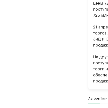
цены 72
поступ
725 млн
21 апр
торгов
ЗиД и 
продаж
На дру
поступ
торги 
обеспе
продаж
Авторы
Теги