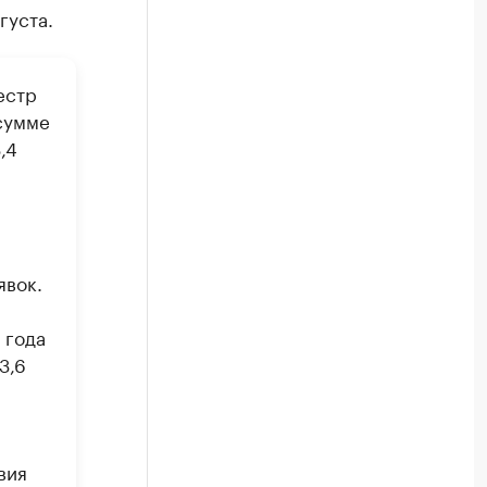
густа.
естр
 сумме
,4
явок.
 года
3,6
вия