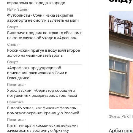
аэродрома до города в городе
РБК и Stone
Футболисты «Сочи» из-за закрытия
аэропорта не смогли вылететь на матч
Спорт
Винисиус продлил контракт с «Реалом»
на фоне слухов об уходе в «Арсенал»
Спорт
Российский прыгун в воду взял второе
золото на чемпионате Европы
Спорт
«Аэрофлот» предупредил об
изменении расписания в Сочи и
Геленджике
Политика
Ярославский губернатор сообщил о
потушенных резервуарах с топливом
Политика
Euractiv узнал, как финские фермеры
помогают охранять границу с Россией
Фото: РБК 
Политика
Киты, тундра и космические пейзажи:
Арбитраж
зачем ехать в восточную Арктику