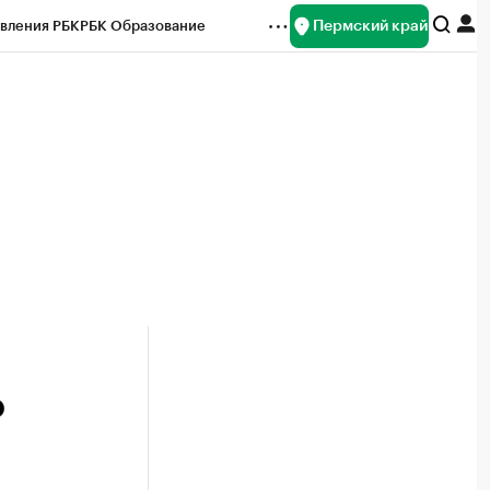
Пермский край
вления РБК
РБК Образование
редитные рейтинги
Франшизы
Газета
ок наличной валюты
о