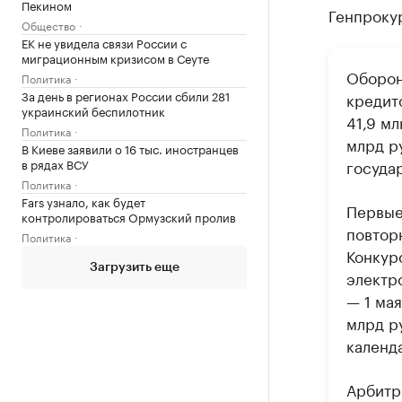
Пекином
Генпрокур
Общество
ЕК не увидела связи России с
миграционным кризисом в Сеуте
Оборон
Политика
За день в регионах России сбили 281
кредит
украинский беспилотник
41,9 м
Политика
млрд р
В Киеве заявили о 16 тыс. иностранцев
в рядах ВСУ
государ
Политика
Fars узнало, как будет
Первые
контролироваться Ормузский пролив
повтор
Политика
Конкур
Загрузить еще
электр
— 1 мая
млрд р
календ
Арбитра