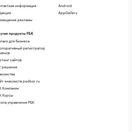
нтактная информация
Android
дакция
AppGallery
змещение рекламы
угие продукты РБК
лако для бизнеса
рпоративный регистратор
менов
стинг сайтов
г.решения
акомства
йт знакомств podbor.ru
К Компании
К Курсы
ола управления РБК