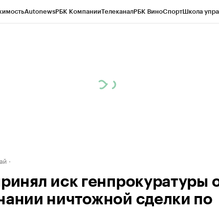
жимость
Autonews
РБК Компании
Телеканал
РБК Вино
Спорт
Школа упра
д
Стиль
Крипто
РБК Бизнес-среда
Дискуссионный клуб
Исследования
К
рагентов
Политика
Экономика
Бизнес
Технологии и медиа
Финансы
Рын
ай
принял иск генпрокуратуры 
нании ничтожной сделки по