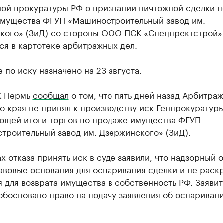
ной прокуратуры РФ о признании ничтожной сделки п
имущества ФГУП «Машиностроительный завод им.
кого» (ЗиД) со стороны ООО ПСК «Спецпректстрой»
ся в картотеке арбитражных дел.
 по иску назначено на 23 августа.
К Пермь
сообщал
о том, что пять дней назад Арбитра
 края не принял к производству иск Генпрокуратуры
ющей итоги торгов по продаже имущества ФГУП
троительный завод им. Дзержинского» (ЗиД).
х отказа принять иск в суде заявили, что надзорный 
авовые основания для оспаривания сделки и не раск
 для возврата имущества в собственность РФ. Заяви
обосновано право на подачу заявления об оспариван