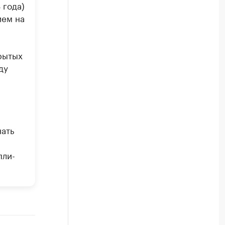
 года)
ием на
рытых
ду
ать
пли-