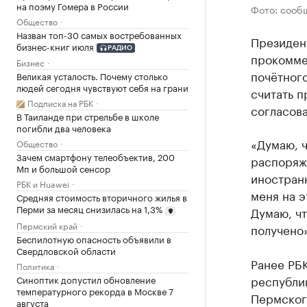
на поэму Гомера в России
Фото: сооб
Общество
Назван топ-30 самых востребованных
Президен
бизнес-книг июля
РАДИО
прокомме
Бизнес
почётного
Великая усталость. Почему столько
людей сегодня чувствуют себя на грани
считать 
Подписка на РБК
согласов
В Таиланде при стрельбе в школе
погибли два человека
«Думаю, ч
Общество
Зачем смартфону телеобъектив, 200
распоряж
Мп и большой сенсор
иностран
РБК и Huawei
меня на э
Средняя стоимость вторичного жилья в
Перми за месяц снизилась на 1,3%
Думаю, чт
Пермский край
получено»
Беспилотную опасность объявили в
Свердловской области
Ранее РБ
Политика
республи
Синоптик допустил обновление
температурного рекорда в Москве 7
Пермског
августа