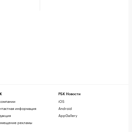
К
РБК Новости
компании
iOS
нтактная информация
Android
дакция
AppGallery
змещение рекламы