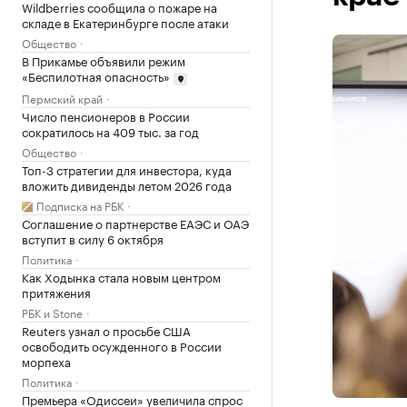
Wildberries сообщила о пожаре на
складе в Екатеринбурге после атаки
Общество
В Прикамье объявили режим
«Беспилотная опасность»
Пермский край
Число пенсионеров в России
сократилось на 409 тыс. за год
Общество
Топ-3 стратегии для инвестора, куда
вложить дивиденды летом 2026 года
Подписка на РБК
Соглашение о партнерстве ЕАЭС и ОАЭ
вступит в силу 6 октября
Политика
Как Ходынка стала новым центром
притяжения
РБК и Stone
Reuters узнал о просьбе США
освободить осужденного в России
морпеха
Политика
Премьера «Одиссеи» увеличила спрос