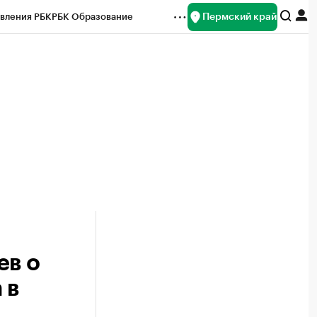
Пермский край
вления РБК
РБК Образование
редитные рейтинги
Франшизы
Газета
ок наличной валюты
ев о
 в