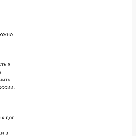
можно
ть в
а
чить
оссии.
ых дел
и в