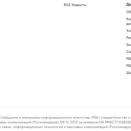
RSS Новости
Др
Об
Ко
до
Хо
Ре
Зн
Са
РБ
РБ
Шк
ения и материалы информационного агентства «РБК» (свидетельство о 
овых коммуникаций (Роскомнадзор) 09.12.2015 за номером ИА №ФС77-63848) 
 связи, информационных технологий и массовых коммуникаций (Роскомнадз