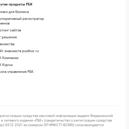
угие продукты РБК
лако для бизнеса
рпоративный регистратор
менов
стинг сайтов
г.решения
акомства
йт знакомств podbor.ru
К Компании
К Курсы
ола управления РБК
регистрации средства массовой информации выдано Федеральной
и сетевого издания «РБК» (свидетельство о регистрации средства
ор) 03.12.2021 за номером ЭЛ №ФС77-82385) сопровождаются