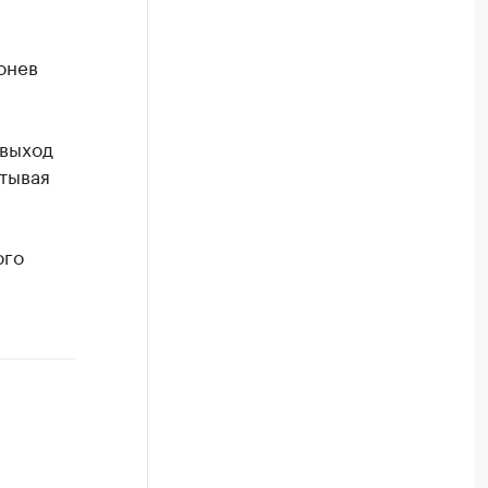
онев
 выход
итывая
ого