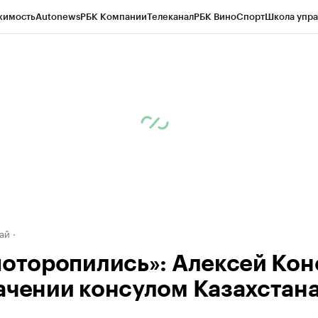
жимость
Autonews
РБК Компании
Телеканал
РБК Вино
Спорт
Школа упра
д
Стиль
Крипто
РБК Бизнес-среда
Дискуссионный клуб
Исследования
К
рагентов
Политика
Экономика
Бизнес
Технологии и медиа
Финансы
Рын
ай
поторопились»: Алексей Кон
ачении консулом Казахстана