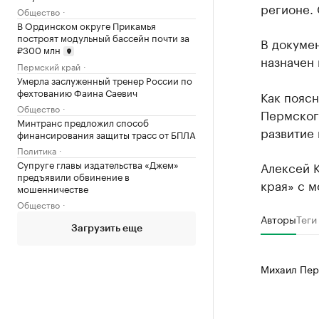
регионе.
Общество
В Ординском округе Прикамья
построят модульный бассейн почти за
В докумен
₽300 млн
назначен 
Пермский край
Умерла заслуженный тренер России по
фехтованию Фаина Саевич
Как поясн
Общество
Пермского
Минтранс предложил способ
развитие 
финансирования защиты трасс от БПЛА
Политика
Супруге главы издательства «Джем»
Алексей 
предъявили обвинение в
края» с м
мошенничестве
Общество
Авторы
Теги
Загрузить еще
Михаил Пер