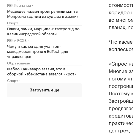
стоимост
РБК Компании
коридор ц
Медведев назвал проигранный матч в
Монреале «одним из худших в жизни»
во много
Спорт
планах, г
Пляжи, замки, марципан: гастрогид по
Калининградской области
Что касае
РБК и РСХБ
Чему и как сегодня учат топ-
всплесков
менеджеров: тренды EdTech для
управленцев
«Спрос на
Образование
Фабио Каннаваро заявил, что в
Многие за
сборной Узбекистана завелся «крот»
потому чт
Спорт
построишь
Загрузить еще
Поэтому 
Застройщи
предлагае
кредитова
практиче
центре», 