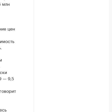
6 млн
ние цен
оимость
.
м
х
ески
9 — 9,5
говорит
есь