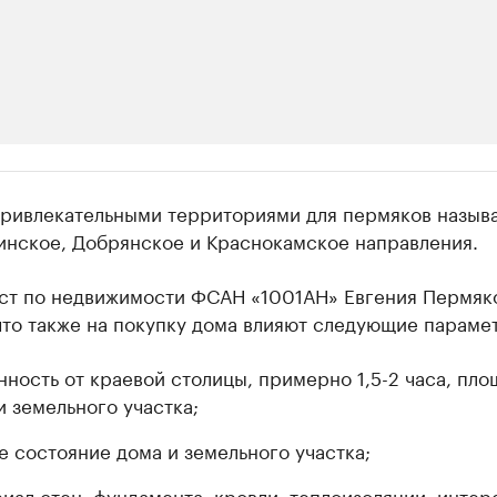
ии
ривлекательными территориями для пермяков назыв
 организации в нефтегазовой промышленно
инское, Добрянское и Краснокамское направления.
верьте данные в каталоге
ст по недвижимости ФСАН «1001АН» Евгения Пермяк
что также на покупку дома влияют следующие параме
нность от краевой столицы, примерно 1,5-2 часа, пло
и земельного участка;
 состояние дома и земельного участка;
иал стен, фундамента, кровли, теплоизоляции, инте