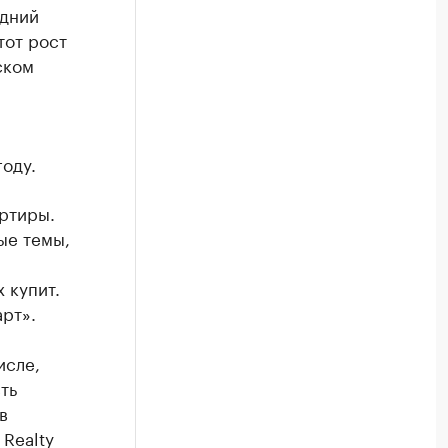
едний
тот рост
ском
оду.
ртиры.
ые темы,
 купит.
рт».
исле,
ть
в
Realty