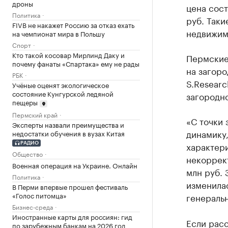
дроны
цена сост
Политика
руб. Таки
FIVB не накажет Россию за отказ ехать
недвижимо
на чемпионат мира в Польшу
Спорт
Кто такой косовар Мирлинд Даку и
Пермские
почему фанаты «Спартака» ему не рады
на загор
РБК
S.Resear
Учёные оценят экологическое
состояние Кунгурской ледяной
загородн
пещеры
Пермский край
«С точки 
Эксперты назвали преимущества и
динамику,
недостатки обучения в вузах Китая
характери
РАДИО
Общество
некоррект
Военная операция на Украине. Онлайн
млн руб. 
Политика
изменилас
В Перми впервые прошел фестиваль
«Голос питомца»
генераль
Бизнес-среда
Иностранные карты для россиян: гид
Если расс
по зарубежным банкам на 2026 год