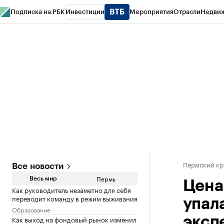
Подписка на РБК
Инвестиции
Мероприятия
Отрасли
Недви
РБК Курсы
РБК Life
Тренды
Визионеры
Национальные проекты
Горо
Спецпроекты СПб
Конференции СПб
Спецпроекты
Проверка конт
Пермский кр
Все новости
Пермь
Весь мир
Цена
Как руководитель незаметно для себя
переводит команду в режим выживания
упала
Образование
Как выход на фондовый рынок изменил
эксп