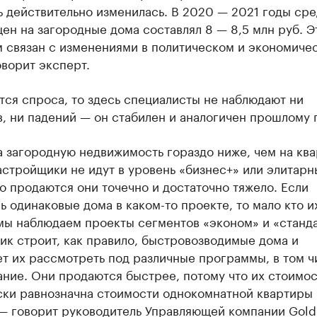
ь действительно изменилась. В 2020 — 2021 годы ср
ен на загородные дома составлял 8 — 8,5 млн руб. Э
м связан с изменениями в политическом и экономиче
оворит эксперт.
тся спроса, то здесь специалисты не наблюдают ни
, ни падений — он стабилен и аналогичен прошлому г
 загородную недвижимость гораздо ниже, чем на ква
стройщики не идут в уровень «бизнес+» или элитарн
о продаются они точечно и достаточно тяжело. Если
 одинаковые дома в каком-то проекте, то мало кто их
мы наблюдаем проекты сегментов «эконом» и «станда
к строит, как правило, быстровозводимые дома и
т их рассмотреть под различные программы, в том ч
ние. Они продаются быстрее, потому что их стоимос
ски равнозначна стоимости однокомнатной квартиры 
— говорит руководитель Управляющей компании Gold 