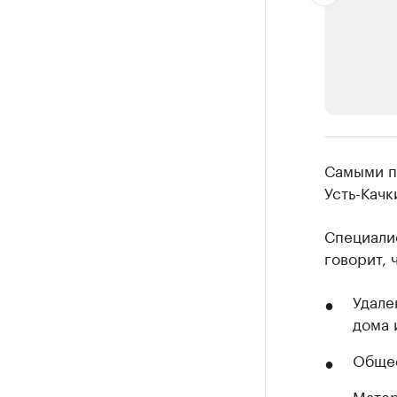
РБК Компан
Самыми п
Крупные
Усть-Качк
Найдите и про
Специали
говорит, 
Удале
дома 
Общее
Матер