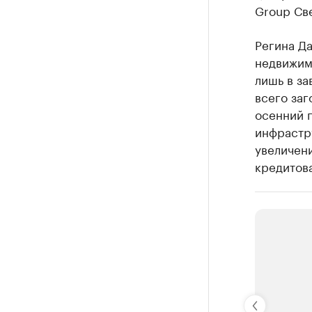
Group Св
Регина Да
недвижимо
лишь в за
всего за
осенний п
инфрастр
увеличен
кредитова