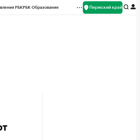
Пермский край
вления РБК
РБК Образование
редитные рейтинги
Франшизы
Газета
ок наличной валюты
ют