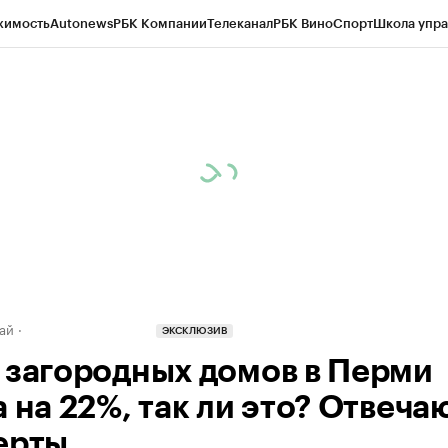
жимость
Autonews
РБК Компании
Телеканал
РБК Вино
Спорт
Школа упра
д
Стиль
Крипто
РБК Бизнес-среда
Дискуссионный клуб
Исследования
К
рагентов
Политика
Экономика
Бизнес
Технологии и медиа
Финансы
Рын
ай
ЭКСКЛЮЗИВ
 загородных домов в Перми
 на 22%, так ли это? Отвеча
ерты