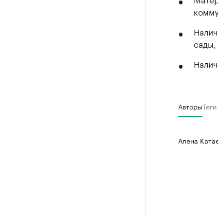
комму
Налич
сады,
Налич
Авторы
Теги
Алёна Ката