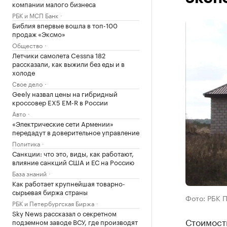
компании малого бизнеса
РБК и МСП Банк
Библия впервые вошла в топ-100
продаж «Эксмо»
Общество
Летчики самолета Cessna 182
рассказали, как выжили без еды и в
холоде
Свое дело
Geely назвал цены на гибридный
кроссовер EX5 EM-R в России
Авто
«Электрические сети Армении»
передадут в доверительное управление
Политика
Санкции: что это, виды, как работают,
влияние санкций США и ЕС на Россию
База знаний
Как работает крупнейшая товарно-
сырьевая биржа страны
Фото: РБК 
РБК и Петербургская Биржа
Sky News рассказал о секретном
Стоимость
подземном заводе ВСУ, где производят