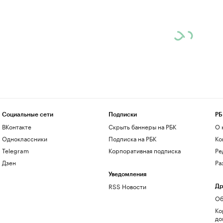
Социальные сети
Подписки
РБ
ВКонтакте
Скрыть баннеры на РБК
О 
Одноклассники
Подписка на РБК
Ко
Telegram
Корпоративная подписка
Ре
Дзен
Ра
Уведомления
RSS Новости
Др
Об
Ко
до