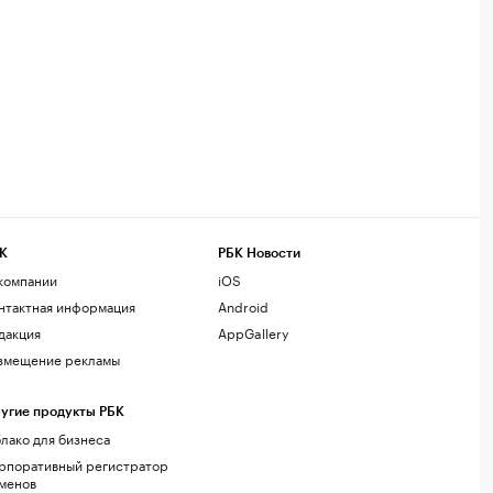
К
РБК Новости
компании
iOS
нтактная информация
Android
дакция
AppGallery
змещение рекламы
угие продукты РБК
лако для бизнеса
рпоративный регистратор
менов