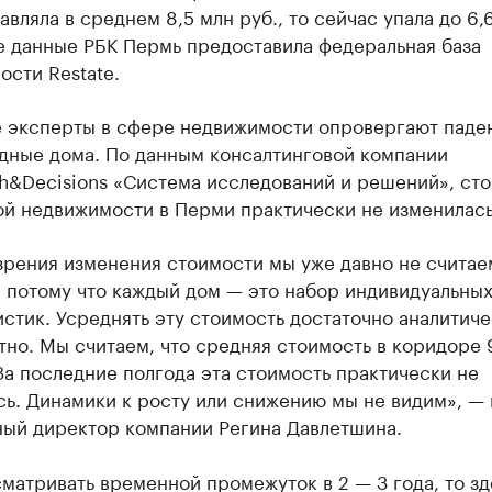
авляла в среднем 8,5 млн руб., то сейчас упала до 6,
е данные РБК Пермь предоставила федеральная база
сти Restate.
 эксперты в сфере недвижимости опровергают паде
одные дома. По данным консалтинговой компании
ch&Decisions «Система исследований и решений», ст
ой недвижимости в Перми практически не изменилась
зрения изменения стоимости мы уже давно не считае
 потому что каждый дом — это набор индивидуальны
стик. Усреднять эту стоимость достаточно аналитич
но. Мы считаем, что средняя стоимость в коридоре 
За последние полгода эта стоимость практически не
ь. Динамики к росту или снижению мы не видим», — 
ный директор компании Регина Давлетшина.
матривать временной промежуток в 2 — 3 года, то зд