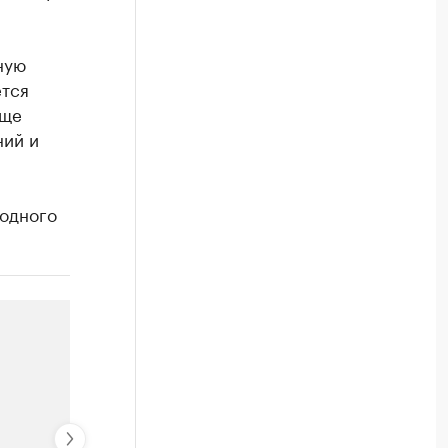
ную
ется
аще
ний и
родного