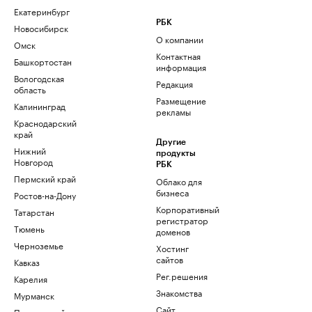
Екатеринбург
РБК
Новосибирск
О компании
Омск
Контактная
Башкортостан
информация
Вологодская
Редакция
область
Размещение
Калининград
рекламы
Краснодарский
край
Другие
Нижний
продукты
Новгород
РБК
Пермский край
Облако для
бизнеса
Ростов-на-Дону
Корпоративный
Татарстан
регистратор
Тюмень
доменов
Черноземье
Хостинг
сайтов
Кавказ
Рег.решения
Карелия
Знакомства
Мурманск
Сайт
Приморский